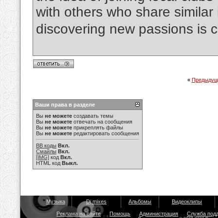
with others who share similar 
discovering new passions is c
«
Предыдущ
Ваши права в разделе
Вы
не можете
создавать темы
Вы
не можете
отвечать на сообщения
Вы
не можете
прикреплять файлы
Вы
не можете
редактировать сообщения
BB коды
Вкл.
Смайлы
Вкл.
[IMG]
код
Вкл.
HTML код
Выкл.
Музыка
Dj mixes
Альбомы
Видеоклипы
Реклама на сайте
Помощь
Администрация
Служба под