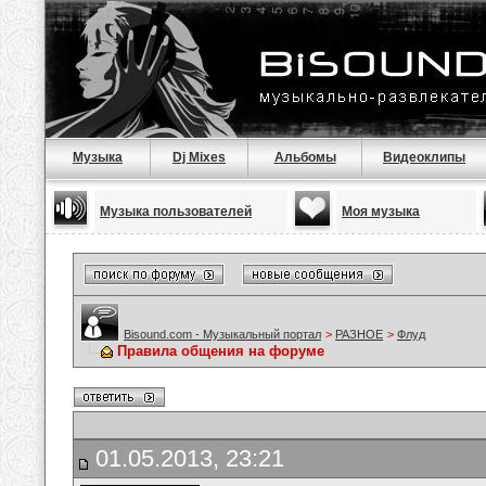
Музыка
Dj Mixes
Альбомы
Видеоклипы
Музыка пользователей
Моя музыка
Bisound.com - Музыкальный портал
>
РАЗНОЕ
>
Флуд
Правила общения на форуме
01.05.2013, 23:21