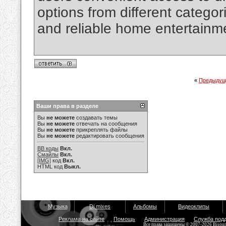
options from different catego
and reliable home entertainm
«
Предыдущ
Ваши права в разделе
Вы
не можете
создавать темы
Вы
не можете
отвечать на сообщения
Вы
не можете
прикреплять файлы
Вы
не можете
редактировать сообщения
BB коды
Вкл.
Смайлы
Вкл.
[IMG]
код
Вкл.
HTML код
Выкл.
Музыка
Dj mixes
Альбомы
Видеоклипы
Реклама на сайте
Помощь
Администрация
Служба под
Все права защищены © 2007-2026 Bisou