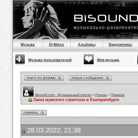
Музыка
Dj Mixes
Альбомы
Видеоклипы
Музыка пользователей
Моя музыка
Bisound.com - Музыкальный портал
>
Релизы
>
Правила
Заказ мужского стриптиза в Екатеринбурге
28.03.2022, 21:38