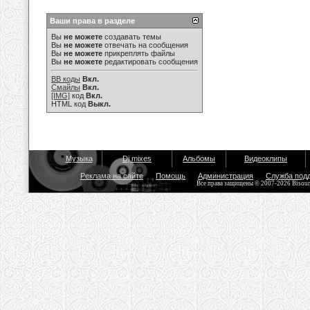
Ваши права в разделе
Вы
не можете
создавать темы
Вы
не можете
отвечать на сообщения
Вы
не можете
прикреплять файлы
Вы
не можете
редактировать сообщения
BB коды
Вкл.
Смайлы
Вкл.
[IMG]
код
Вкл.
HTML код
Выкл.
Музыка
Dj mixes
Альбомы
Видеоклипы
Реклама на сайте
Помощь
Администрация
Служба под
Все права защищены © 2007-2026 Bisou