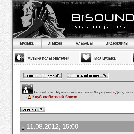
Музыка
Dj Mixes
Альбомы
Видеоклипы
Музыка пользователей
Моя музыка
Bisound.com - Музыкальный портал
>
Обсуждения
>
Джаз, Блюз,
Клуб любителей блюза
11.08.2012, 15:00