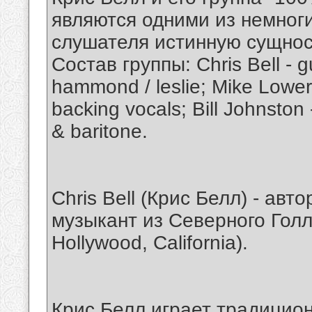
являются одними из немноги
слушателя истинную сущност
Состав группы: Chris Bell - gu
hammond / leslie; Mike Lower
backing vocals; Bill Johnston
& baritone.
Chris Bell (Крис Белл) - авт
музыкант из Северного Голл
Hollywood, California).
Крис Белл играет традицио