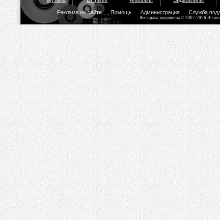
Музыка
Dj mixes
Альбомы
Видеоклипы
Реклама на сайте
Помощь
Администрация
Служба под
Все права защищены © 2007-2026 Bisou