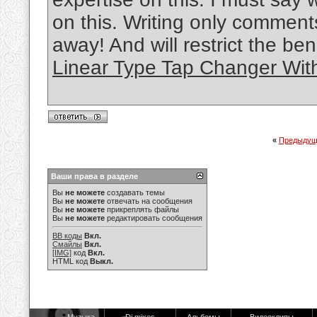
on this. Writing only comments
away! And will restrict the ben
Linear Type Tap Changer Wi
«
Предыдущ
Ваши права в разделе
Вы
не можете
создавать темы
Вы
не можете
отвечать на сообщения
Вы
не можете
прикреплять файлы
Вы
не можете
редактировать сообщения
BB коды
Вкл.
Смайлы
Вкл.
[IMG]
код
Вкл.
HTML код
Выкл.