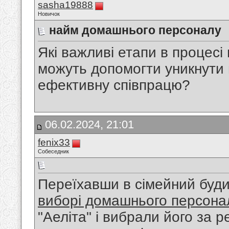
sasha19888
Новичок
найм домашнього персоналу
Які важливі етапи в процес
можуть допомогти уникнути 
ефективну співпрацю?
06.02.2024, 21:01
fenix33
Собеседник
Переїхавши в сімейний буди
виборі домашнього персона
"Аеліта" і вибрали його за 