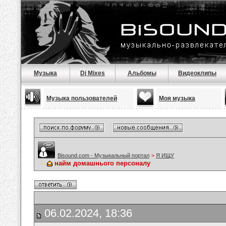
Музыка
Dj Mixes
Альбомы
Видеоклипы
Музыка пользователей
Моя музыка
Bisound.com - Музыкальный портал
>
Я ИЩУ
найм домашнього персоналу
06.02.2024, 18:36