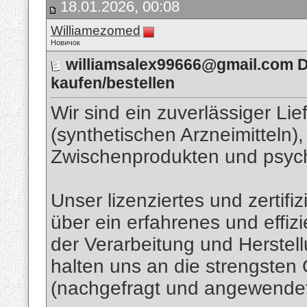
18.01.2026, 00:08
Williamezomed
Новичок
williamsalex99666@gmail.com Du
kaufen/bestellen
Wir sind ein zuverlässiger Li
(synthetischen Arzneimitteln
Zwischenprodukten und psyc
Unser lizenziertes und zertif
über ein erfahrenes und effiz
der Verarbeitung und Herstel
halten uns an die strengsten
(nachgefragt und angewendet