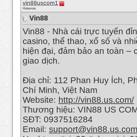
vin88uscom1
Новичок
Vin88
Vin88 - Nhà cái trực tuyến đ
casino, thể thao, xổ số và n
hiện đại, đảm bảo an toàn – 
giao dịch.
Địa chỉ: 112 Phan Huy Ích, 
Chí Minh, Việt Nam
Website:
http://vin88.us.com/
Thương hiệu: VIN88 US CO
SĐT: 0937516284
Email:
support@vin88.us.co