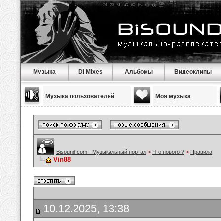
Музыка
Dj Mixes
Альбомы
Видеоклипы
Музыка пользователей
Моя музыка
Bisound.com - Музыкальный портал
>
Что нового ?
>
Правила
Vin88
10.12.2025, 13:38