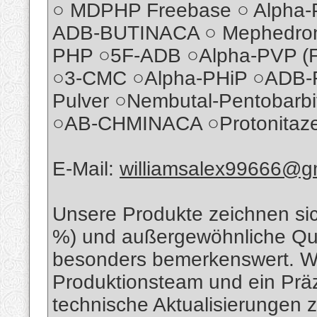
○ MDPHP Freebase ○ Alpha-P
ADB-BUTINACA ○ Mephedron 
PHP ○5F-ADB ○Alpha-PVP (F
○3-CMC ○Alpha-PHiP ○ADB-F
Pulver ○Nembutal-Pentobarbit
○AB-CHMINACA ○Protonitaze
E-Mail:
williamsalex99666@g
Unsere Produkte zeichnen sic
%) und außergewöhnliche Qual
besonders bemerkenswert. Wi
Produktionsteam und ein Präz
technische Aktualisierungen 