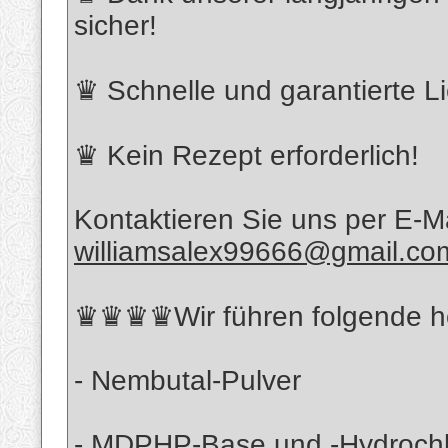
sicher!
♛ Schnelle und garantierte Lie
♛ Kein Rezept erforderlich!
Kontaktieren Sie uns per E-M
williamsalex99666@gmail.co
♛♛♛♛Wir führen folgende ho
- Nembutal-Pulver
- MDPHP-Base und -Hydrochl