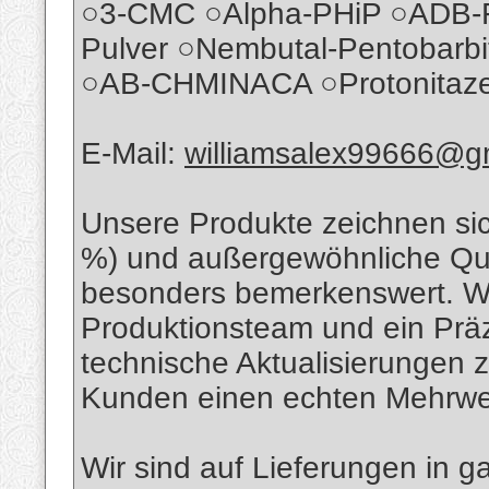
○3-CMC ○Alpha-PHiP ○ADB-F
Pulver ○Nembutal-Pentobarbit
○AB-CHMINACA ○Protonitaze
E-Mail:
williamsalex99666@g
Unsere Produkte zeichnen sic
%) und außergewöhnliche Qual
besonders bemerkenswert. Wi
Produktionsteam und ein Präz
technische Aktualisierungen 
Kunden einen echten Mehrwer
Wir sind auf Lieferungen in g