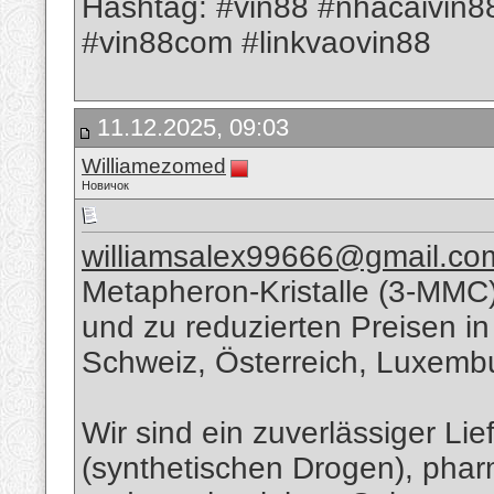
Hashtag: #vin88 #nhacaivin8
#vin88com #linkvaovin88
11.12.2025, 09:03
Williamezomed
Новичок
williamsalex99666@gmail.co
Metapheron-Kristalle (3-MMC) 
und zu reduzierten Preisen in
Schweiz, Österreich, Luxemb
Wir sind ein zuverlässiger Li
(synthetischen Drogen), pha