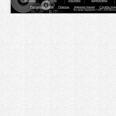
Музыка
Dj mixes
Альбомы
Видеоклипы
Реклама на сайте
Помощь
Администрация
Служба под
Все права защищены © 2007-2026 Bisou