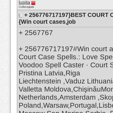
lupita
Собеседник
+ 256776717197}BEST COURT CA
{Win court cases,job
+ 2567767
+ 256776717197#Win court a
Court Case Spells.: Love Spel
Voodoo Spell Caster · Court S
Pristina Latvia,Riga
Liechtenstein ,Vaduz Lithuan
Valletta Moldova,ChişinăuM
Netherlands,Amsterdam ,Sko
Poland,Warsaw,Portugal,Lisb