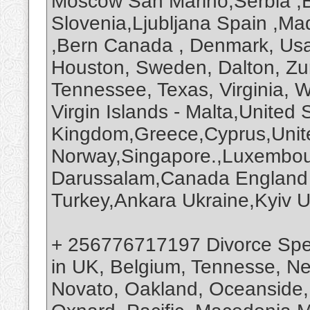
Moscow San Marino,Serbia ,B
Slovenia,Ljubljana Spain ,M
,Bern Canada , Denmark, Usa
Houston, Sweden, Dalton, Zur
Tennessee, Texas, Virginia,
Virgin Islands - Malta,United 
Kingdom,Greece,Cyprus,United
Norway,Singapore.,Luxembour
Darussalam,Canada England
Turkey,Ankara Ukraine,Kyiv 
+ 256776717197 Divorce Spell
in UK, Belgium, Tennesse, N
Novato, Oakland, Oceanside, O