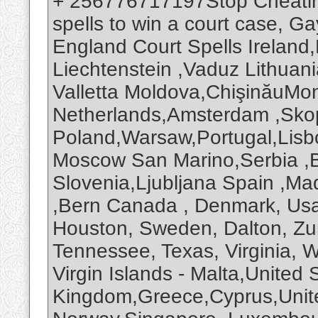
+ 256776717197Stop Cheatin
spells to win a court case, G
England Court Spells Ireland,
Liechtenstein ,Vaduz Lithuan
Valletta Moldova,ChişinăuM
Netherlands,Amsterdam ,Sko
Poland,Warsaw,Portugal,Lisb
Moscow San Marino,Serbia ,B
Slovenia,Ljubljana Spain ,M
,Bern Canada , Denmark, Usa
Houston, Sweden, Dalton, Zur
Tennessee, Texas, Virginia,
Virgin Islands - Malta,United 
Kingdom,Greece,Cyprus,United