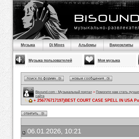
Музыка
Dj Mixes
Альбомы
Видеоклипы
Музыка пользователей
Моя музыка
Bisound.com - Музыкальный портал
>
Помогите нам стать лучше
сайта
+ 256776717197}BEST COURT CASE SPELL IN USA Powef
06.01.2026, 10:21