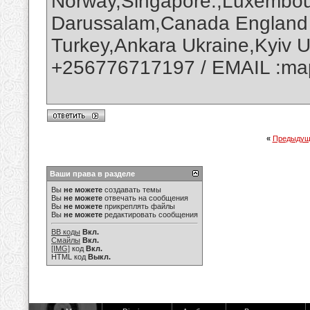
Norway,Singapore.,Luxembour
Darussalam,Canada England
Turkey,Ankara Ukraine,Kyiv 
+256776717197 / EMAIL :ma
«
Предыдущ
Ваши права в разделе
Вы
не можете
создавать темы
Вы
не можете
отвечать на сообщения
Вы
не можете
прикреплять файлы
Вы
не можете
редактировать сообщения
BB коды
Вкл.
Смайлы
Вкл.
[IMG]
код
Вкл.
HTML код
Выкл.