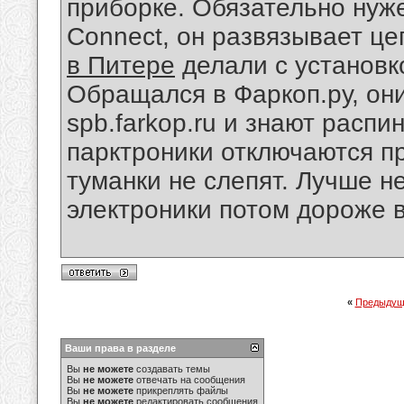
приборке. Обязательно нуже
Connect, он развязывает це
в Питере
делали с установк
Обращался в Фаркоп.ру, они
spb.farkop.ru и знают распи
парктроники отключаются п
туманки не слепят. Лучше н
электроники потом дороже в
«
Предыдущ
Ваши права в разделе
Вы
не можете
создавать темы
Вы
не можете
отвечать на сообщения
Вы
не можете
прикреплять файлы
Вы
не можете
редактировать сообщения