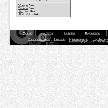
BB коды
Вкл.
Смайлы
Вкл.
[IMG]
код
Вкл.
HTML код
Выкл.
Музыка
Dj mixes
Альбомы
Видеоклипы
Реклама на сайте
Помощь
Администрация
Служба под
Все права защищены © 2007-2026 Bisou