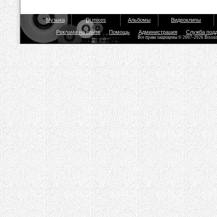
Музыка
Dj mixes
Альбомы
Видеоклипы
Реклама на сайте
Помощь
Администрация
Служба под
Все права защищены © 2007-2026 Bisou