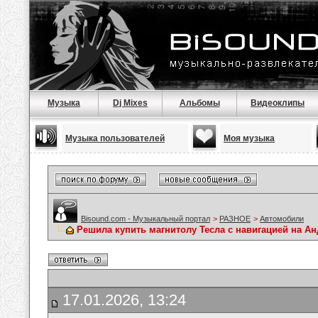
Музыка
Dj Mixes
Альбомы
Видеоклипы
Музыка пользователей
Моя музыка
Bisound.com - Музыкальный портал
>
РАЗНОЕ
>
Автомобили
Решила купить магнитолу Тесла с навигацией на А
17.01.2026, 13:24