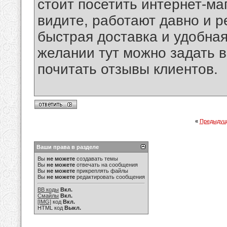
стоит посетить интернет-маг
видите, работают давно и ре
быстрая доставка и удобная 
желании тут можно задать 
почитать отзывы клиентов.
«
Предыдущ
Ваши права в разделе
Вы
не можете
создавать темы
Вы
не можете
отвечать на сообщения
Вы
не можете
прикреплять файлы
Вы
не можете
редактировать сообщения
BB коды
Вкл.
Смайлы
Вкл.
[IMG]
код
Вкл.
HTML код
Выкл.