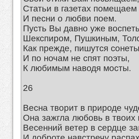
Статьи в газетах помещаем
И песни о любви поем.
Пусть Вы давно уже воспет
Шекспиром, Пушкиным, Тол
Как прежде, пишутся сонет
И по ночам не спят поэты,
К любимым наводя мосты.
26
Весна творит в природе чуд
Она зажгла любовь в твоих 
Весенний ветер в сердце за
И доброте навстречу распа