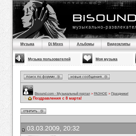
Музыка
Dj Mixes
Альбомы
Видеоклипы
Музыка пользователей
Моя музыка
Bisound.com - Музыкальный портал
>
РАЗНОЕ
>
Праздники!
Поздравления с 8 марта!
03.03.2009, 20:32