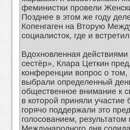
феминистки провели Женски
Позднее в этом же году дел
Копенгаген на Вторую Меж
социалисток, где и встрети
Вдохновленная действиями 
сестёр», Клара Цеткин пре
конференции вопрос о том,
выбрали определенный день,
общественное внимание к с
в которой приняли участие 
горячо поддержали это пр
голосованием, результатом 
Международного дня солида