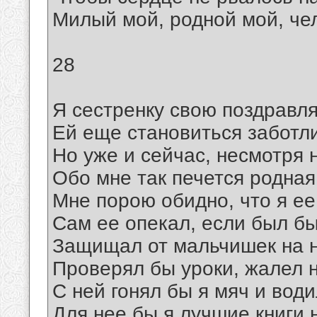
Милый мой, родной мой, че
28
Я сестренку свою поздравля
Ей еще становиться заботл
Но уже и сейчас, несмотря н
Обо мне так печется родная
Мне порою обидно, что я е
Сам ее опекал, если был бы
Защищал от мальчишек на 
Проверял бы уроки, жалел н
С ней гонял бы я мяч и води
Для нее бы я лучшие книги 