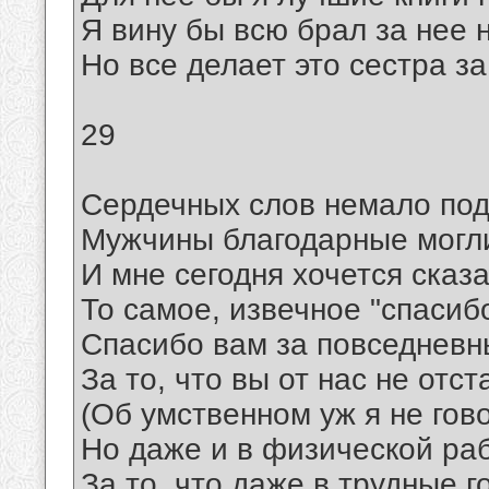
Я вину бы всю брал за нее н
Но все делает это сестра за
29
Сердечных слов немало по
Мужчины благодарные могл
И мне сегодня хочется сказ
То самое, извечное "спасибо
Спасибо вам за повседневн
За то, что вы от нас не отст
(Об умственном уж я не гов
Hо даже и в физической раб
За то, что даже в трудные г