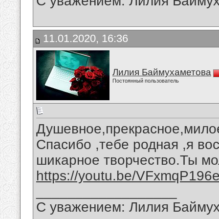
С уважением: Лилия Байму
11.01.2020, 16:36
Лилия Баймухаметова
Постоянный пользователь
Душевное,прекрасное,мило
Спасибо ,тебе родная ,я во
шикарное творчество.Ты мо
https://youtu.be/VFxmqP196
__________________
С уважением: Лилия Байму