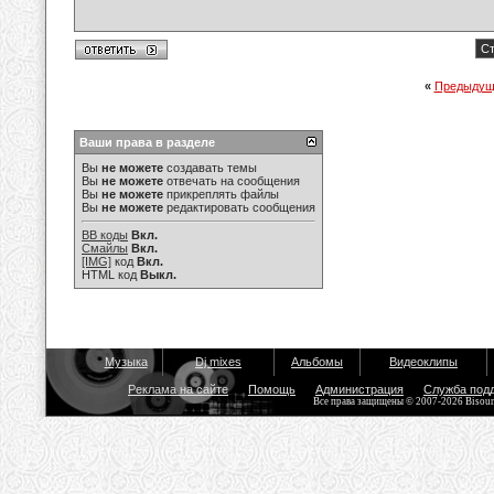
Ст
«
Предыдущ
Ваши права в разделе
Вы
не можете
создавать темы
Вы
не можете
отвечать на сообщения
Вы
не можете
прикреплять файлы
Вы
не можете
редактировать сообщения
BB коды
Вкл.
Смайлы
Вкл.
[IMG]
код
Вкл.
HTML код
Выкл.
Музыка
Dj mixes
Альбомы
Видеоклипы
Реклама на сайте
Помощь
Администрация
Служба под
Все права защищены © 2007-2026 Bisou