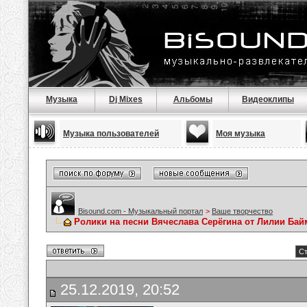
Музыка
Dj Mixes
Альбомы
Видеоклипы
Музыка пользователей
Моя музыка
Bisound.com - Музыкальный портал
>
Ваше творчество
Ролики на песни Вячеслава Серёгина от Лилии Ба
Ст
25.12.2019, 20:52