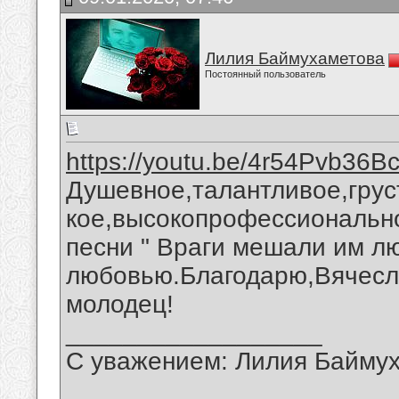
Лилия Баймухаметова
Постоянный пользователь
https://youtu.be/4r54Pvb36B
Душевное,талантливое,грус
кое,высокопрофессионально
песни " Враги мешали им л
любовью.Благодарю,Вячесла
молодец!
__________________
С уважением: Лилия Байму