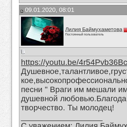
09.01.2020, 08:01
Лилия Баймухаметова
Постоянный пользователь
https://youtu.be/4r54Pvb36B
Душевное,талантливое,грус
кое,высокопрофессионально
песни " Враги им мешали им
душевной любовью.Благода
творчество. Ты молодец!
__________________
С уважением: Лилия Байму