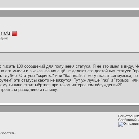
imetr
едник
о писать 100 сообщений для получения статуса. Я не это имел в виду. 
но его мысли и высказывания ещё не делают его достойным статуса "пр
 глубже. Статусы "скрипка" или "балалайка" могут касаться музыки, но
улём" эти статусы как-то не вяжутся. Тут уж лучше "газ" и "тормоз" или
чему тишина стоит мёртвая при таком интересном обсуждении?!"
строить справедливо и напишу.
Регистрация:
Сообщений: 
ьзователь