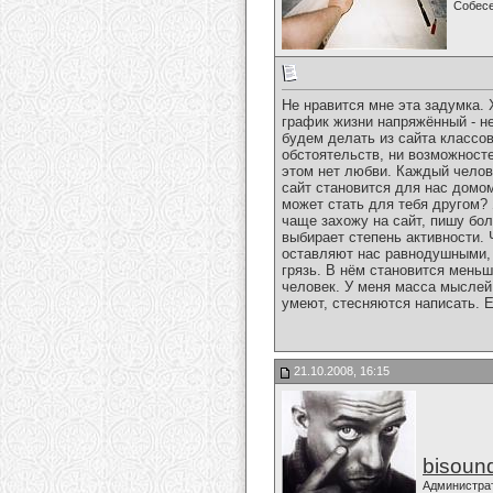
Собес
Не нравится мне эта задумка. Х
график жизни напряжённый - не
будем делать из сайта классов
обстоятельств, ни возможносте
этом нет любви. Каждый челове
сайт становится для нас домом.
может стать для тебя другом? 
чаще захожу на сайт, пишу бо
выбирает степень активности.
оставляют нас равнодушными,
грязь. В нём становится мень
человек. У меня масса мыслей
умеют, стесняются написать. Е
21.10.2008, 16:15
bisoun
Администра