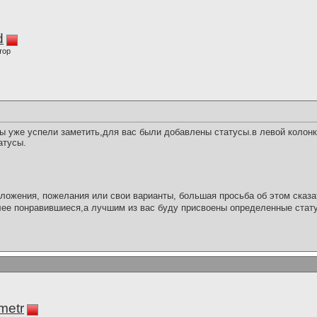
d
тор
ы уже успели заметить,для вас были добавлены статусы.в левой колон
атусы.
едложения, пожелания или свои варианты, большая просьба об этом сказ
ее понравившиеся,а лучшим из вас буду присвоены определенные стат
imetr