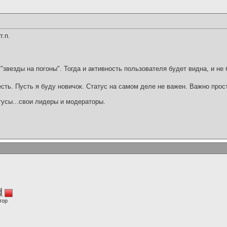
т.п.
"звезды на погоны". Тогда и активность пользователя будет видна, и не б
есть. Пусть я буду новичок. Статус на самом деле не важен. Важно про
тусы...свои лидеры и модераторы.
d
тор