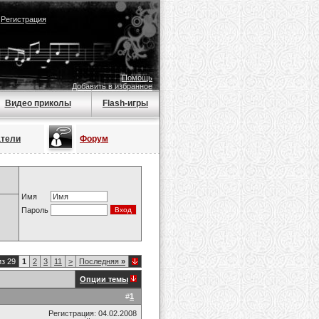
|
Регистрация
Помощь
Добавить в избранное
Видео приколы
Flash-игры
атели
Форум
Имя
Пароль
из 29
1
2
3
11
>
Последняя
»
Опции темы
#
1
Регистрация: 04.02.2008