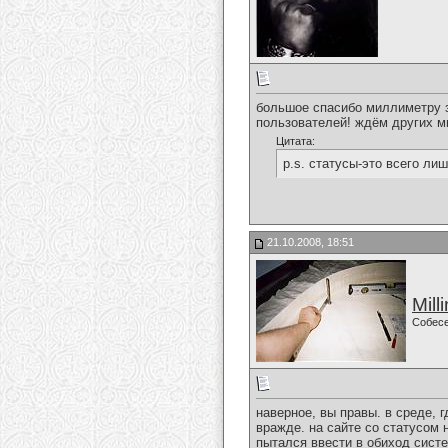
большое спасибо миллиметру з
пользователей! ждём других м
Цитата:
p.s. статусы-это всего лиш
21.10.2008, 18:51
Mill
Собес
наверное, вы правы. в среде, 
вражде. на сайте со статусом 
пытался ввести в обиход систе