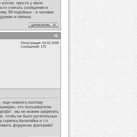
 коллег. просто у меня
осто считать сообщения и
тому 99 подобных - и человек
одумаю и напишу.
#
5
Регистрация: 04.02.2008
Сообщений: 170
е, еще немного,поэтому
еуверен, что пользователю
"профи". мы не можем запретить
ое, чтобы не было ругательных
,скрипка,балалайка и т.п.
роявить форумчан фантазию!