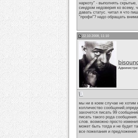
наркоту" - выполнять скрытые,
синдром недоверия ко всему, 
давать статус. читал я что пиш
"профи"? надо обращать вниман
22.10.2008, 11:10
bisoun
Администра
мы ни в коем случае не хотим
колличество сообщений,опреде
захочется писать 99 сообщений
писать такого рода сообщения.
слов. возможно просто изменит
может быть тогда и не будет 
все пожелания и предложения 