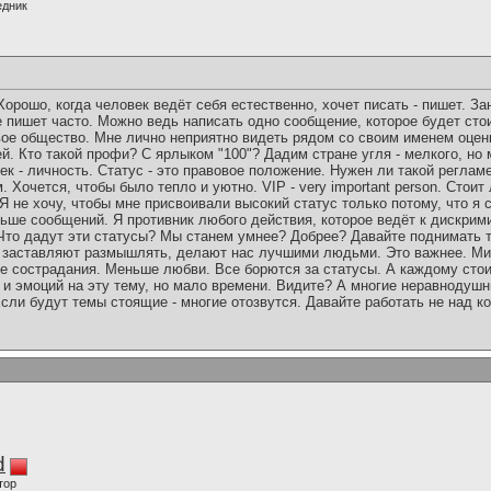
едник
орошо, когда человек ведёт себя естественно, хочет писать - пишет. Зан
 пишет часто. Можно ведь написать одно сообщение, которое будет стои
ое общество. Мне лично неприятно видеть рядом со своим именем оценку
й. Кто такой профи? С ярлыком "100"? Дадим стране угля - мелкого, но 
к - личность. Статус - это правовое положение. Нужен ли такой регламе
 Хочется, чтобы было тепло и уютно. VIP - very important person. Стоит л
Я не хочу, чтобы мне присвоивали высокий статус только потому, что я 
льше сообщений. Я противник любого действия, которое ведёт к дискрим
 Что дадут эти статусы? Мы станем умнее? Добрее? Давайте поднимать 
 заставляют размышлять, делают нас лучшими людьми. Это важнее. Мир
ше сострадания. Меньше любви. Все борются за статусы. А каждому стои
 и эмоций на эту тему, но мало времени. Видите? А многие неравнодуш
сли будут темы стоящие - многие отозвутся. Давайте работать не над к
d
тор