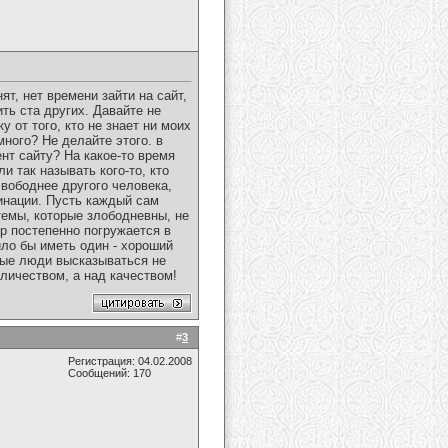
ят, нет времени зайти на сайт,
ть ста других. Давайте не
 от того, кто не знает ни моих
много? Не делайте этого. в
нт сайту? На какое-то время
и так называть кого-то, кто
свободнее другого человека,
инации. Пусть каждый сам
темы, которые злободневны, не
 постепенно погружается в
ло бы иметь один - хороший
ные люди высказываться не
оличеством, а над качеством!
#
3
Регистрация: 04.02.2008
Сообщений: 170