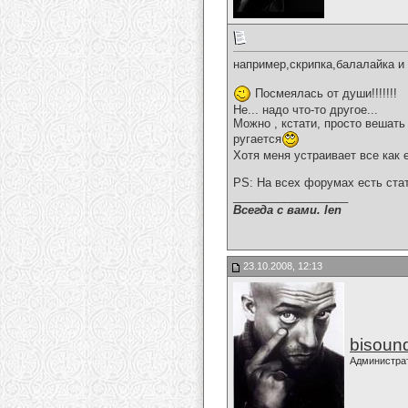
например,скрипка,балалайка и 
Посмеялась от души!!!!!!!
Не... надо что-то другое...
Можно , кстати, просто вешать 
ругается
Хотя меня устраивает все как 
PS: На всех форумах есть ста
__________________
Всегда с вами. len
23.10.2008, 12:13
bisoun
Администра