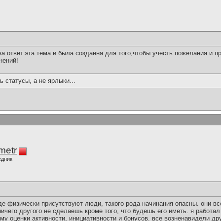
а ответ.эта тема и была созданна для того,чтобы учесть пожелания и 
нений!
ь статусы, а не ярлыки...
imetr
едник
где физически присутствуют люди, такого рода начинания опасны. они вс
ничего другого не сделаешь кроме того, что будешь его иметь. я работал
му оценки активности, инициативности и бонусов. все возненавидели др