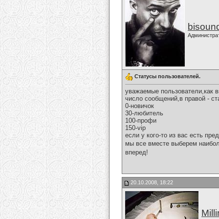
bisoun
Администра
Статусы пользователей.
уважаемые пользователи,как в
число сообщений,в правой - ст
0-новичок
30-любитель
100-профи
150-vip
если у кого-то из вас есть пр
мы все вместе выберем наибол
вперед!
20.10.2008, 18:22
Mill