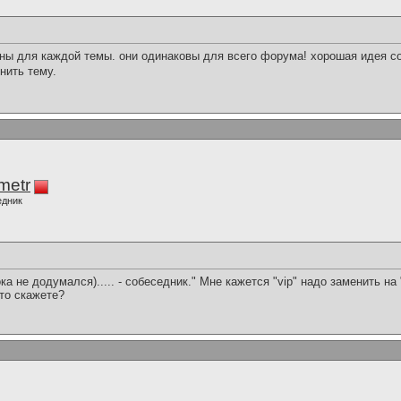
ены для каждой темы. они одинаковы для всего форума! хорошая идея с
нить тему.
imetr
едник
(пока не додумался)..... - собеседник." Мне кажется "vip" надо заменить н
это скажете?