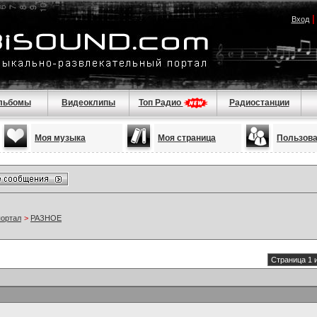
Вход
льбомы
Видеоклипы
Топ Радио
Радиостанции
Моя музыка
Моя страница
Пользов
портал
>
РАЗНОЕ
Страница 1 