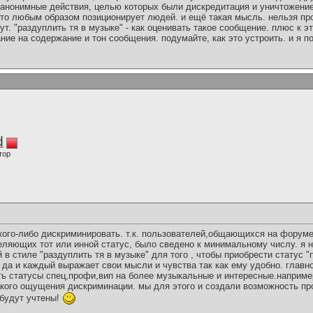
 анонимные действия, целью которых были дискредитация и уничтожение
что любым образом позиционирует людей. и ещё такая мысль. нельзя пр
ут. "раздуплить тя в музыке" - как оценивать такое сообщение. плюс к э
ие на содержание и тон сообщения. подумайте, как это устроить. и я п
d
тор
 кого-либо дискриминировать. т.к. пользователей,общающихся на форум
ляющих тот или инной статус, было сведено к минимальному числу. я н
 в стиле "раздуплить тя в музыке" для того , чтобы приобрести статус 
 да и каждый выражает свои мысли и чувства так как ему удобно. главн
ь статусы спец,профи,вип на более музыкальные и интересные.например
такого ощущения дискриминации. мы для этого и создали возможность п
будут учтены!