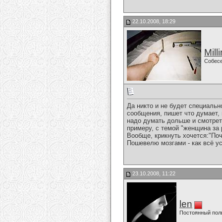
22.10.2008, 18:29
Mill
Собес
Да никто и не будет специальн
сообщения, пишет что думает, 
надо думать дольше и смотреть
примеру, с темой "женщина за р
Вообще, крикнуть хочется:"По
Пошевелю мозгами - как всё у
23.10.2008, 11:22
len
Постоянный пол