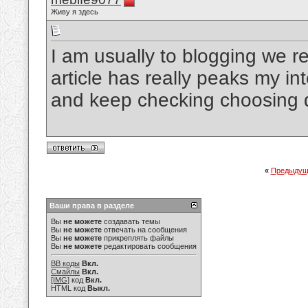
Живу я здесь
I am usually to blogging we r
article has really peaks my i
and keep checking choosing d
«
Предыдущ
Ваши права в разделе
Вы
не можете
создавать темы
Вы
не можете
отвечать на сообщения
Вы
не можете
прикреплять файлы
Вы
не можете
редактировать сообщения
BB коды
Вкл.
Смайлы
Вкл.
[IMG]
код
Вкл.
HTML код
Выкл.