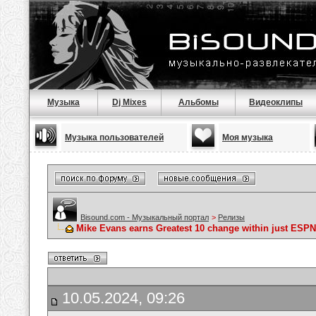
Музыка
Dj Mixes
Альбомы
Видеоклипы
Музыка пользователей
Моя музыка
Bisound.com - Музыкальный портал
>
Релизы
Mike Evans earns Greatest 10 change within just ESPN
10.05.2024, 09:26