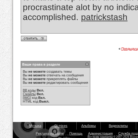
procrastinate alot by no indic
accomplished.
patrickstash
«
Предыдущ
Ваши права в разделе
Вы
не можете
создавать темы
Вы
не можете
отвечать на сообщения
Вы
не можете
прикреплять файлы
Вы
не можете
редактировать сообщения
BB коды
Вкл.
Смайлы
Вкл.
[IMG]
код
Вкл.
HTML код
Выкл.
Музыка
Dj mixes
Альбомы
Видеоклипы
Реклама на сайте
Помощь
Администрация
Служба под
Все права защищены © 2007-2026 Bisou