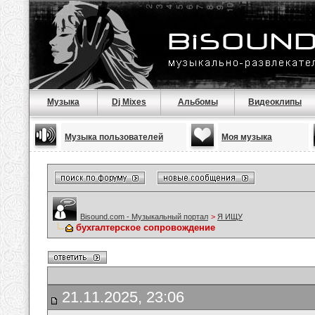
Музыка
Dj Mixes
Альбомы
Видеоклипы
Музыка пользователей
Моя музыка
Bisound.com - Музыкальный портал
>
Я ИЩУ
бухгалтерское сопровождение
21.11.2025, 23:06