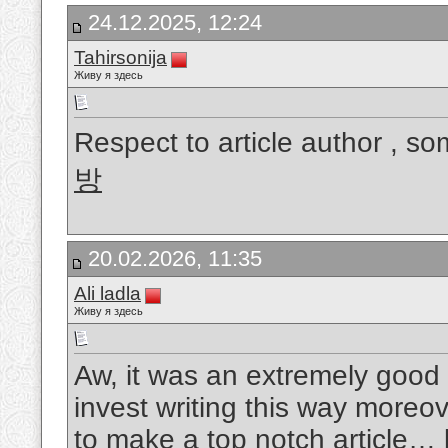
24.12.2025, 12:24
Tahirsonija
Живу я здесь
Respect to article author , s
방
20.02.2026, 11:35
Ali ladla
Живу я здесь
Aw, it was an extremely good p
invest writing this way moreov
to make a top notch article… 