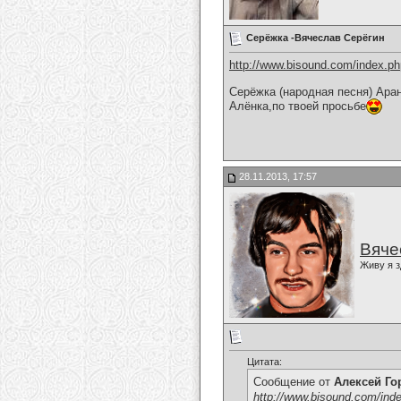
Серёжка -Вячеслав Серёгин
http://www.bisound.com/index.p
Серёжка (народная песня) Ара
Алёнка,по твоей просьбе
28.11.2013, 17:57
Вяче
Живу я з
Цитата:
Сообщение от
Алексей Г
http://www.bisound.com/ind