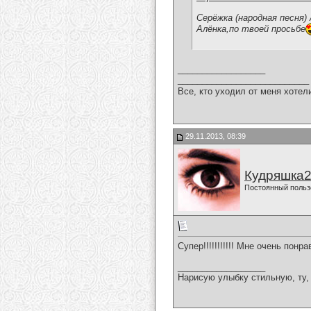
Серёжка (народная песня)
Алёнка,по твоей просьбе
__________________
___________________________
Все, кто уходил от меня хотел
29.11.2013, 08:39
Кудряшка
Постоянный польз
Супер!!!!!!!!!!! Мне очень понрави
__________________
Нарисую улыбку стильную, ту, 