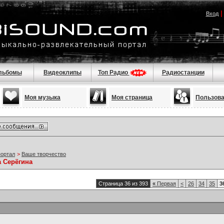
Вход
льбомы
Видеоклипы
Топ Радио
Радиостанции
Моя музыка
Моя страница
Пользов
портал
>
Ваше творчество
а Серёгина
Страница 36 из 393
«
Первая
<
26
34
35
3