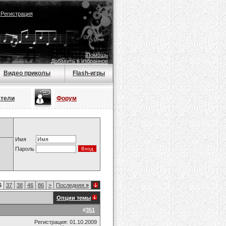
|
Регистрация
Помощь
Добавить в избранное
Видео приколы
Flash-игры
атели
Форум
Имя
Пароль
6
37
38
46
86
>
Последняя
»
Опции темы
#
351
Регистрация: 01.10.2009