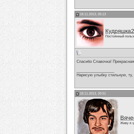
18.11.2013, 05:13
Кудряшка
Постоянный польз
Спасибо Славочка! Прекрасная
__________________
Нарисую улыбку стильную, ту, 
18.11.2013, 20:51
Вяче
Живу я з