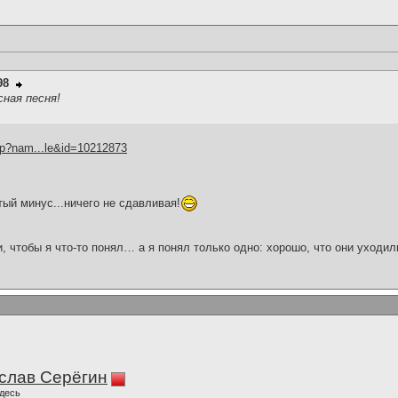
98
сная песня!
hp?nam...le&id=10212873
ый минус...ничего не сдавливая!
и, чтобы я что-то понял… а я понял только одно: хорошо, что они уходил
слав Серёгин
десь