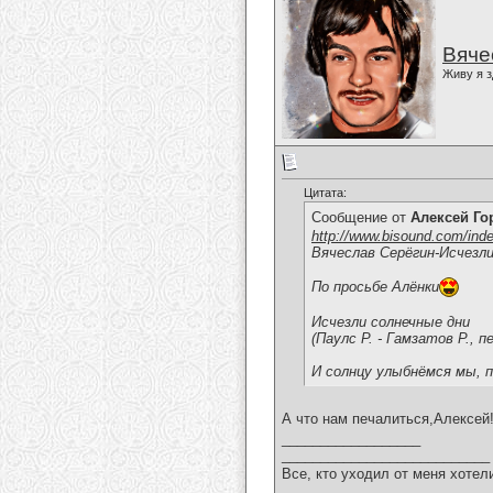
Вяче
Живу я з
Цитата:
Сообщение от
Алексей Г
http://www.bisound.com/ind
Вячеслав Серёгин-Исчезли
По просьбе Алёнки
Исчезли солнечные дни
(Паулс Р. - Гамзатов Р., п
И солнцу улыбнёмся мы, п
А что нам печалиться,Алексей
__________________
___________________________
Все, кто уходил от меня хотел