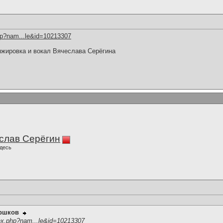
hp?nam...le&id=10213307
нжировка и вокал Вячеслава Серёгина
слав Серёгин
десь
оршков
ex.php?nam...le&id=10213307