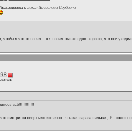
 Аранжировка и вокал Вячеслава Серёгина
и, чтобы я что-то понял… а я понял только одно: хорошо, что они уходил
298
ователь
лось всё!!!!!!!!!!!!!
что смотрится сверхъестественно - я такая зараза сильная, Я - сплошн