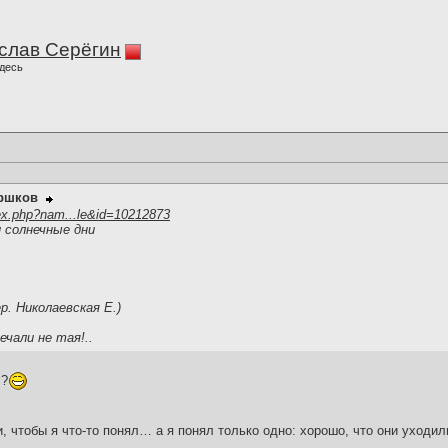
слав Серёгин
десь
оршков
ex.php?nam...le&id=10212873
 солнечные дни
ер. Николаевская Е.)
ечали не тая!..
!?
и, чтобы я что-то понял… а я понял только одно: хорошо, что они уходил