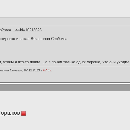
hp?nam...le&id=10213625
нжировка и вокал Вячеслава Серёгина
и, чтобы я что-то понял… а я понял только одно: хорошо, что они уходил
еслав Серёгин, 07.12.2013 в
07:55
.
Горшков