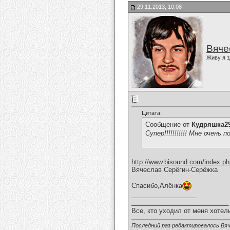
29.11.2013, 10:08
Вяче
Живу я з
Цитата:
Сообщение от
Кудряшка2
Супер!!!!!!!!!!! Мне очень по
http://www.bisound.com/index.p
Вячеслав Серёгин-Серёжка
Спасибо,Алёнка
__________________
___________________________
Все, кто уходил от меня хотел
Последний раз редактировалось Вяч