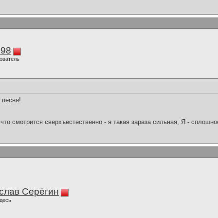
298
ователь
 песня!
что смотрится сверхъестественно - я такая зараза сильная, Я - сплошн
слав Серёгин
десь