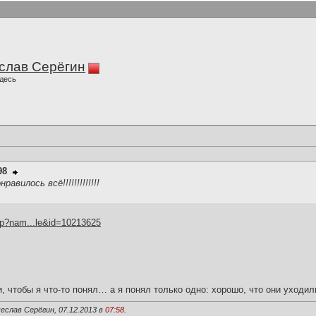
слав Серёгин
десь
98
нравилось всё!!!!!!!!!!!!!
hp?nam...le&id=10213625
и, чтобы я что-то понял… а я понял только одно: хорошо, что они уходил
еслав Серёгин, 07.12.2013 в
07:58
.