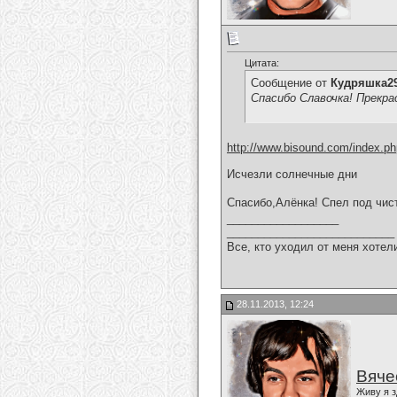
Цитата:
Сообщение от
Кудряшка2
Спасибо Славочка! Прекра
http://www.bisound.com/index.p
Исчезли солнечные дни
Спасибо,Алёнка! Спел под чист
__________________
___________________________
Все, кто уходил от меня хотел
28.11.2013, 12:24
Вяче
Живу я з