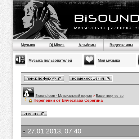
Музыка
Dj Mixes
Альбомы
Видеоклипы
Музыка пользователей
Моя музыка
Bisound.com - Музыкальный портал
>
Ваше творчество
Перепевки от Вячеслава Серёгина
27.01.2013, 07:40