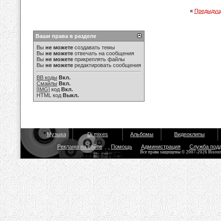
«
Предыдущ
Ваши права в разделе
Вы
не можете
создавать темы
Вы
не можете
отвечать на сообщения
Вы
не можете
прикреплять файлы
Вы
не можете
редактировать сообщения
BB коды
Вкл.
Смайлы
Вкл.
[IMG]
код
Вкл.
HTML код
Выкл.
Музыка
Dj mixes
Альбомы
Видеоклипы
Реклама на сайте
Помощь
Администрация
Служба под
Все права защищены © 2007-2026 Bisou