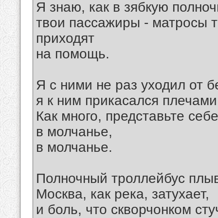
Я знаю, как в зябкую полноч
твои пассажиры - матросы т
приходят
на помощь.
Я с ними не раз уходил от б
я к ним прикасался плечами.
Как много, представьте себ
в молчанье,
в молчанье.
Полночный троллейбус плыв
Москва, как река, затухает,
и боль, что скворчонком сту