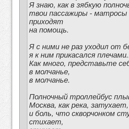
Я знаю, как в зябкую полноч
твои пассажиры - матросы 
приходят
на помощь.
Я с ними не раз уходил от б
я к ним прикасался плечами..
Как много, представьте се
в молчанье,
в молчанье.
Полночный троллейбус плы
Москва, как река, затухает,
и боль, что скворчонком сту
стихает,