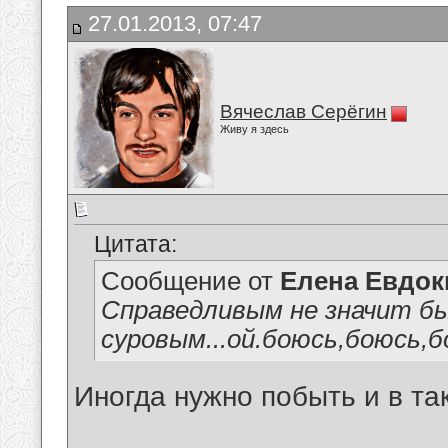
27.01.2013, 07:47
Вячеслав Серёгин
Живу я здесь
Цитата:
Сообщение от
Елена Евдо
Справедливым не значит б
суровым...ой.боюсь,боюсь,бо
Иногда нужно побыть и в так