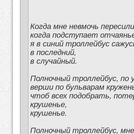
Когда мне невмочь пересили
когда подступает отчаянье
я в синий троллейбус сажусь
в последний,
в случайный.
Полночный троллейбус, по у
верши по бульварам кружен
чтоб всех подобрать, поте
крушенье,
крушенье.
Полночный троллейбус, мне