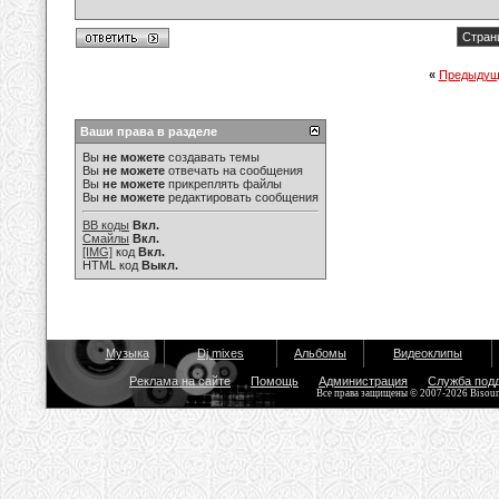
Стран
«
Предыдущ
Ваши права в разделе
Вы
не можете
создавать темы
Вы
не можете
отвечать на сообщения
Вы
не можете
прикреплять файлы
Вы
не можете
редактировать сообщения
BB коды
Вкл.
Смайлы
Вкл.
[IMG]
код
Вкл.
HTML код
Выкл.
Музыка
Dj mixes
Альбомы
Видеоклипы
Реклама на сайте
Помощь
Администрация
Служба под
Все права защищены © 2007-2026 Bisou