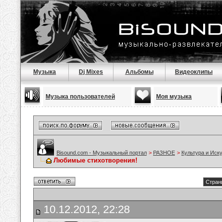
Музыка
Dj Mixes
Альбомы
Видеоклипы
Музыка пользователей
Моя музыка
Bisound.com - Музыкальный портал
>
РАЗНОЕ
>
Культура и Иск
Любимые стихотворения!
Стран
10.12.2012, 22:28