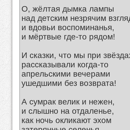
О, жёлтая дымка лампы
над детским незрячим взгля
и вдовьи воспоминанья,
и мёртвые где-то рядом!
И сказки, что мы при звёзда
рассказывали когда-то
апрельскими вечерами
ушедшими без возврата!
А сумрак велик и нежен,
и слышно на отдаленье,
как ночь окликают эхом
затерянные селенья.