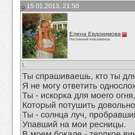
15.01.2013, 21:50
Елена Евдокимова
Постоянный пользователь
Ты спрашиваешь, кто ты дл
Я не могу ответить односло
Ты - искорка для моего огня
Который потушить довольно
Ты - солнца луч, пробравши
Упавший на мои ресницы.
В моем бокале - терпкое ви