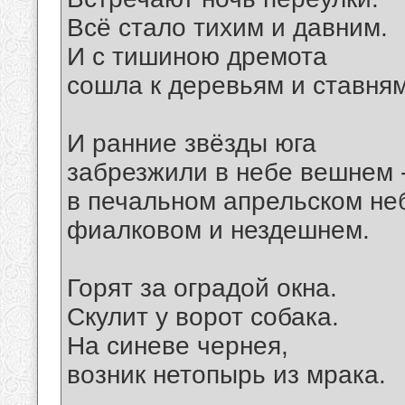
Всё стало тихим и давним.
И с тишиною дремота
сошла к деревьям и ставням
И ранние звёзды юга
забрезжили в небе вешнем 
в печальном апрельском не
фиалковом и нездешнем.
Горят за оградой окна.
Скулит у ворот собака.
На синеве чернея,
возник нетопырь из мрака.