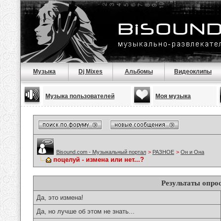
Музыка
Dj Mixes
Альбомы
Видеоклипы
Музыка пользователей
Моя музыка
Bisound.com - Музыкальный портал
>
РАЗНОЕ
>
Он и Она
поцелуй - измена или нет...?
Результаты опро
Да, это измена!
Да, но лучше об этом не знать...