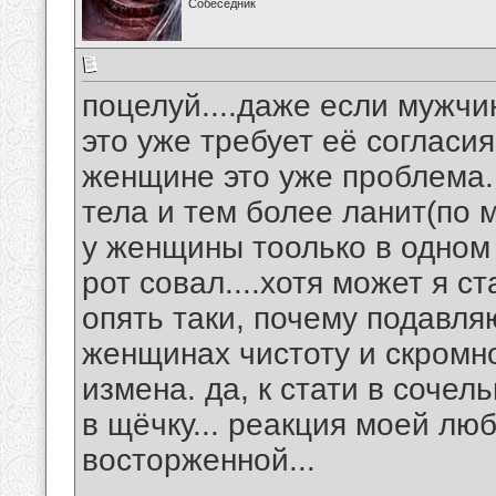
Собеседник
поцелуй....даже если мужчи
это уже требует её согласи
женщине это уже проблема..
тела и тем более ланит(по
у женщины тоолько в одном 
рот совал....хотя может я с
опять таки, почему подавл
женщинах чистоту и скромно
измена. да, к стати в соче
в щёчку... реакция моей лю
восторженной...