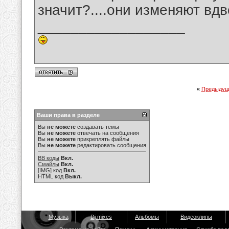
значит?....они изменяют вдв
__________________
«
Предыдущ
Ваши права в разделе
Вы
не можете
создавать темы
Вы
не можете
отвечать на сообщения
Вы
не можете
прикреплять файлы
Вы
не можете
редактировать сообщения
BB коды
Вкл.
Смайлы
Вкл.
[IMG]
код
Вкл.
HTML код
Выкл.
Музыка
Dj mixes
Альбомы
Видеоклипы