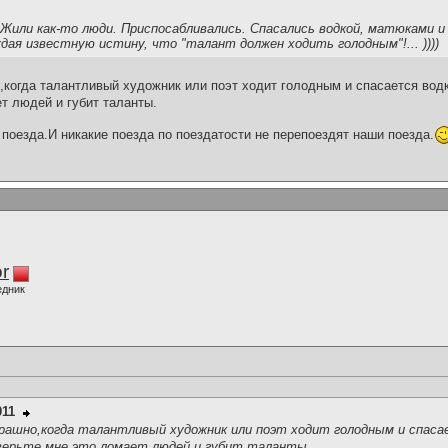
Жили как-то люди. Приспосабливались. Спасались водкой, матюками и 
ая известную истину, что "талант должен ходить голодным"!... ))))
когда талантливый художник или поэт ходит голодным и спасается водк
т людей и губит таланты.
поезда.И никакие поезда по поездатости не перепоездят наши поезда.
r
едник
011
рашно,когда талантливый художник или поэт ходит голодным и спаса
верьте мне,это ломает людей и губит таланты.