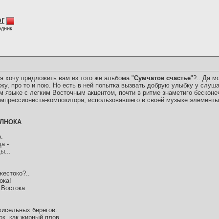
r
едник
я хочу предложить вам из того же альбома "
Сумчатое счастье
"?.. Да м
ижу, про то и пою. Но есть в ней попытка вызвать добрую улыбку у слуша
ом языке с легким Восточным акцентом, почти в ритме знаметиго бесконе
мпрессиониста-композитора, использовавшего в своей музыке элементы 
ЕЛНОКА
.
а -
ы...
жестоко?..
ока!
 Востока
кисельных берегов.
ок, как жирный плов.