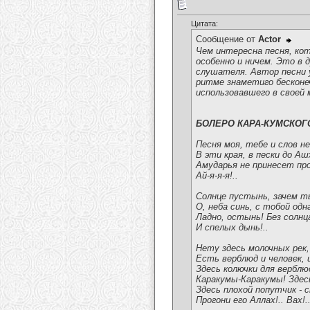
Цитата:
Сообщение от
Actor
Чем интересна песня, кот
особенно и ничем. Это в 
слушателя. Автор песни у
ритме знаметиго бесконеч
использовавшего в своей
БОЛЕРО КАРА-КУМСКОГ
Песня моя, тебе и слов не
В эти края, в пески до Аш
Амударья не принесет про
Ай-я-я-я!..
Солнце пустынь, зачем т
О, неба синь, с тобой одн
Ладно, остынь! Без солн
И спелых дынь!..
Нету здесь молочных рек,
Есть верблюд и человек, и
Здесь колючки для верблю
Каракумы-Каракумы! Здесь
Здесь плохой попутчик - 
Прогони его Аллах!.. Вах!.