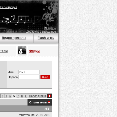
|
Регистрация
Помощь
Добавить в избранное
Видео приколы
Flash-игры
атели
Форум
Имя
Пароль
<
4
5
6
7
8
>
Последняя
»
Опции темы
#
51
Регистрация: 22.10.2010