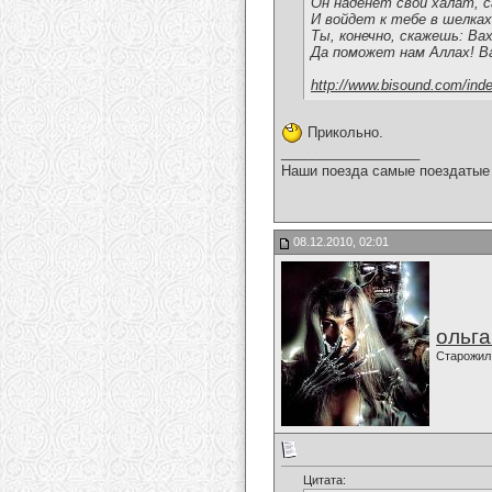
Он наденет свой халат, с
И войдет к тебе в шелках,
Ты, конечно, скажешь: Вах
Да поможет нам Аллах! Ва
http://www.bisound.com/ind
Прикольно.
__________________
Наши поезда самые поездатые 
08.12.2010, 02:01
ольг
Старожил
Цитата: