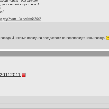
амый новый - без заплат
 разодетый в пух и прах!..
!
х!..
ex.php?nam...0&plsid=565963
поезда.И никакие поезда по поездатости не перепоездят наши поезда.
а20112011