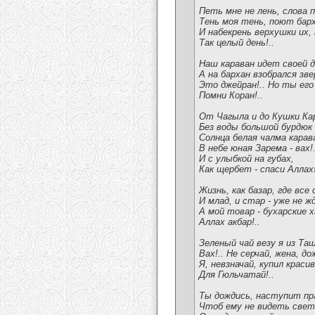
Петь мне не лень, слова 
Тень моя тень, поют барх
И набекрень верхушки их,
Так целый день!..
Наш караван идет своей д
А на бархан взобрался зве
Это джейран!.. Но ты его
Помни Коран!..
От Чагыла и до Кушки Кар
Без воды большой бурдюк 
Солнца белая чалма карава
В небе юная Зарема - вах!
И с улыбкой на губах,
Как щербет - спаси Аллах!
Жизнь, как базар, где все
И млад, и стар - уже не 
А мой товар - бухарские 
Аллах акбар!..
Зеленый чай везу я из Та
Вах!.. Не серчай, жена, д
Я, невзначай, купил крас
Для Гюльчатай!..
Ты дождись, наступит пра
Чтоб ему не видеть света