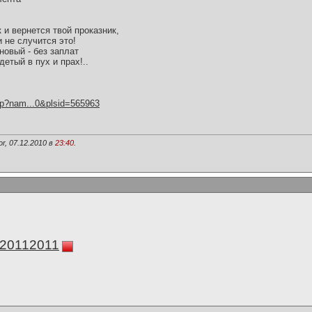
 и вернется твой проказник,
и не случится это!
новый - без заплат
детый в пух и прах!..
hp?nam...0&plsid=565963
r, 07.12.2010 в
23:40
.
а20112011