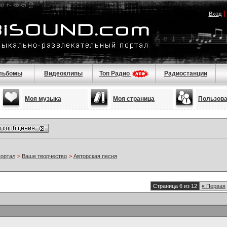
Вход
льбомы
Видеоклипы
Топ Радио
Радиостанции
Моя музыка
Моя страница
Пользов
портал
>
Ваше творчество
>
Авторская песня
Страница 6 из 12
«
Первая