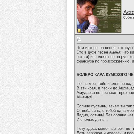
Acto
Собес
Чем интересна песня, которую 
Это в духе песен
акына
: что в
есть я) исполняет ее на русск
франзуза по происхождению, и
БОЛЕРО КАРА-КУМСКОГО Ч
Песня моя, тебе и слов не надо
В эти края, в пески до Ашхабад
Амударья не принесет прохлад
Ай-я-я-я!..
Солнце пустынь, зачем ты так 
О, неба синь, с тобой одна мор
Ладно, остынь! Без солнца нет
И спелых дынь!..
Нету здесь молочных рек, нет 
Есть верблюд и человек, и пес