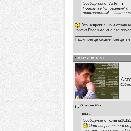
Сообщение от
Actor
Почему же "страшные"?.. 
творчеством!.. Подтвержд
Это неправильно и страшно,
кормит.Поверьте мне,это ломае
__________________
Наши поезда самые поездатые 
08.12.2010, 10:50
Acto
Собес
О тех же 90-х
Цитата:
Сообщение от
ольга20112
Это неправильно и ст
спасает,но не кормит.По