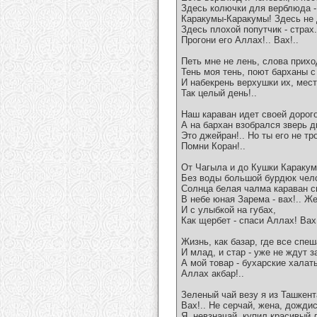
Здесь колючки для верблюда -
Каракумы-Каракумы! Здесь не 
Здесь плохой попутчик - страх.
Прогони его Аллах!.. Вах!..
Петь мне не лень, слова прихо
Тень моя тень, поют барханы с
И набекрень верхушки их, мест
Так целый день!..
Наш караван идет своей дорого
А на бархан взобрался зверь д
Это джейран!.. Но ты его не тр
Помни Коран!..
От Чагыла и до Кушки Каракумы
Без воды большой бурдюк чело
Солнца белая чалма караван с
В небе юная Зарема - вах!.. Ж
И с улыбкой на губах,
Как щербет - спаси Аллах! Вах!
Жизнь, как базар, где все спеш
И млад, и стар - уже не ждут з
А мой товар - бухарские халат
Аллах акбар!..
Зеленый чай везу я из Ташкент
Вах!.. Не серчай, жена, дожди
Я, невзначай, купил красивый 