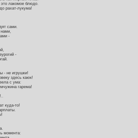
 это лакомое блюдо.
до рахат-лукума!
дят сами.
 нами,
ами -
й,
вурогий -
огай.
 - не игрушки!
веку здесь каюк!
вела с ума:
емчужина гарема!
..
ат куда-то!
арплаты.
ы!
а.
сь момента:
лента