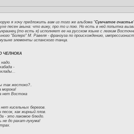
орую я хочу предложить вам из того же альбома "
Сумчатое счастье
духе песен
акына
: что вижу, про то и пою. Но есть в ней попытка выз
краинец (то есть я) исполняет ее на русском языке с легким Восточ
ного "Болеро" М. Равеля - франзуза по происхождению, импрессионис
 музыке элементы испанского танца.
О ЧЕЛНОКА
 надо.
хабада -
хлады...
ы так жестоко?..
а морока!
ца нет Востока
 нет кисельных берегов.
 песок, как жирный плов.
да - это лакомое блюдо.
 не до рахат-лукума!
страх.
.