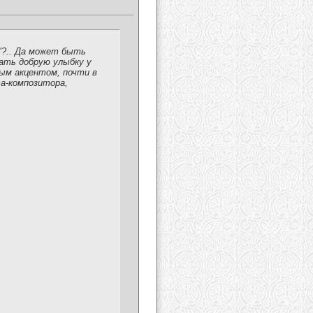
"?.. Да может быть
вать добрую улыбку у
ным акцентом, почти в
та-композитора,