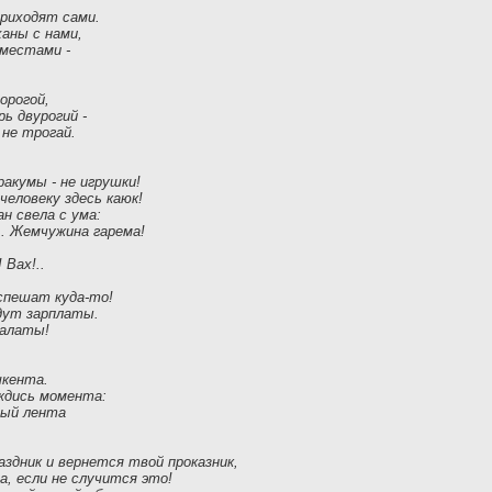
приходят сами.
аны с нами,
 местами -
орогой,
рь двурогий -
 не трогай.
акумы - не игрушки!
человеку здесь каюк!
н свела с ума:
.. Жемчужина гарема!
 Вах!..
 спешат куда-то!
ждут зарплаты.
халаты!
шкента.
ождись момента:
ивый лента
здник и вернется твой проказник,
, если не случится это!