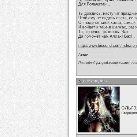
Для Гюльчатай!..
Ты дождись, наступит праздник
Чтоб ему не видеть света, есл
Он наденет свой халат, самый 
И войдет к тебе в шелках, разо
Ты, конечно, скажешь: Вах!
Да поможет нам Аллах! Вах!..
http://www.bisound.com/index.p
__________________
Actor
Последний раз редактировалось Acto
08.12.2010, 01:56
ольг
Старожил