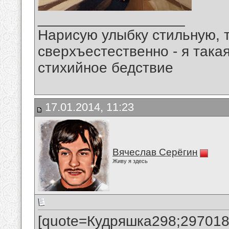
__________________
Нарисую улыбку стильную, т
сверхъестественно - я така
стихийное бедствие
17.01.2014, 11:23
Вячеслав Серёгин
Живу я здесь
[quote=Кудряшка298;297018