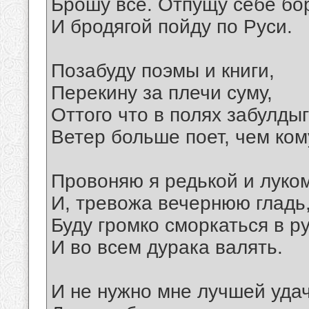
Брошу все. Отпущу себе бо
И бродягой пойду по Руси.
Позабуду поэмы и книги,
Перекину за плечи суму,
Оттого что в полях забулды
Ветер больше поет, чем ком
Провоняю я редькой и луко
И, тревожа вечернюю гладь
Буду громко сморкаться в р
И во всем дурака валять.
И не нужно мне лучшей удач