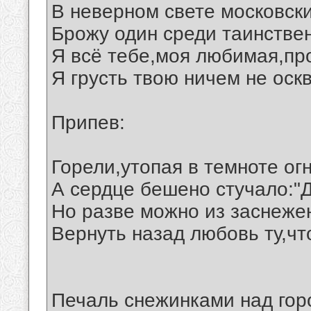
В неверном свете московск
Брожу один среди таинстве
Я всё тебе,моя любимая,пр
Я грусть твою ничем не оск
Припев:
Горели,утопая в темноте огн
А сердце бешено стучало:"Д
Но разве можно из заснеже
Вернуть назад любовь ту,чт
Печаль снежинками над гор