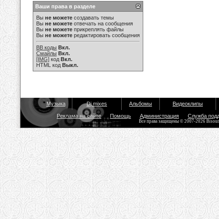
Ваши права в разделе
Вы
не можете
создавать темы
Вы
не можете
отвечать на сообщения
Вы
не можете
прикреплять файлы
Вы
не можете
редактировать сообщения
BB коды
Вкл.
Смайлы
Вкл.
[IMG]
код
Вкл.
HTML код
Выкл.
Музыка
Dj mixes
Альбомы
Видеоклипы
Реклама на сайте
Помощь
Администрация
Служба под
Все права защищены © 2007-2026 Bisou