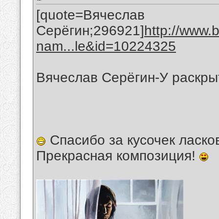
[quote=Вячеслав
Серёгин;296921]
http://www.
nam...le&id=10224325
Вячеслав Серёгин-У раскры
Спасибо за кусочек ласко
Прекрасная композиция!