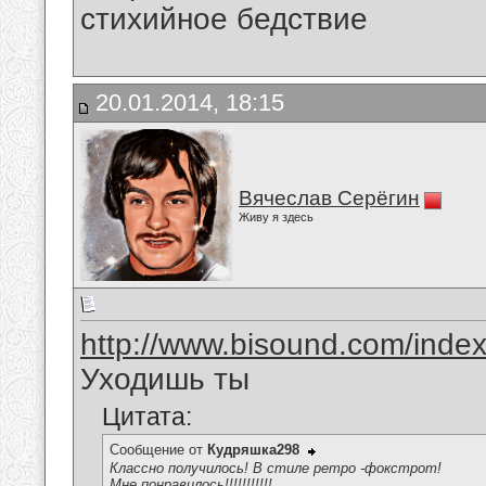
стихийное бедствие
20.01.2014, 18:15
Вячеслав Серёгин
Живу я здесь
http://www.bisound.com/inde
Уходишь ты
Цитата:
Сообщение от
Кудряшка298
Классно получилось! В стиле ретро -фокстрот!
Мне понравилось!!!!!!!!!!!