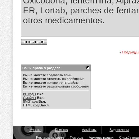
Oxicodona, fentermina, Alpr
ER, Lortab, parches de fentan
otros medicamentos.
«
Предыдущ
Ваши права в разделе
Вы
не можете
создавать темы
Вы
не можете
отвечать на сообщения
Вы
не можете
прикреплять файлы
Вы
не можете
редактировать сообщения
BB коды
Вкл.
Смайлы
Вкл.
[IMG]
код
Вкл.
HTML код
Выкл.
Музыка
Dj mixes
Альбомы
Видеоклипы
Реклама на сайте
Помощь
Администрация
Служба под