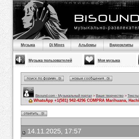
Музыка
Dj Mixes
Альбомы
Видеоклипы
Музыка пользователей
Моя музыка
Bisound.com - Музыкальный портал
>
Ваше творчество
>
Тексты
WhatsApp +1(581) 942-4296 COMPRA Marihuana, Hachís
14.11.2025, 17:57