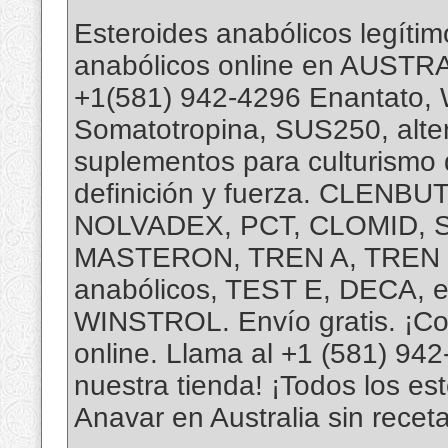
Esteroides anabólicos legít
anabólicos online en AUSTR
+1(581) 942-4296 Enantato, W
Somatotropina, SUS250, alter
suplementos para culturismo 
definición y fuerza. CLE
NOLVADEX, PCT, CLOMID, 
MASTERON, TREN A, TREN E, 
anabólicos, TEST E, DECA, es
WINSTROL. Envío gratis. ¡Co
online. Llama al +1 (581) 942
nuestra tienda! ¡Todos los es
Anavar en Australia sin receta