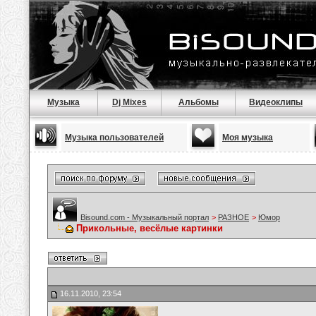
Музыка
Dj Mixes
Альбомы
Видеоклипы
Музыка пользователей
Моя музыка
Bisound.com - Музыкальный портал
>
РАЗНОЕ
>
Юмор
Прикольные, весёлые картинки
16.11.2010, 23:54