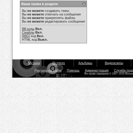
Ваши права в разделе
Вы
не можете
создавать темы
Вы
не можете
отвечать на сообщения
Вы
не можете
прикреплять файлы
Вы
не можете
редактировать сообщения
BB коды
Вкл.
Смайлы
Вкл.
[IMG]
код
Вкл.
HTML код
Выкл.
Музыка
Dj mixes
Альбомы
Видеоклипы
Реклама на сайте
Помощь
Администрация
Служба под
Все права защищены © 2007-2026 Bisou