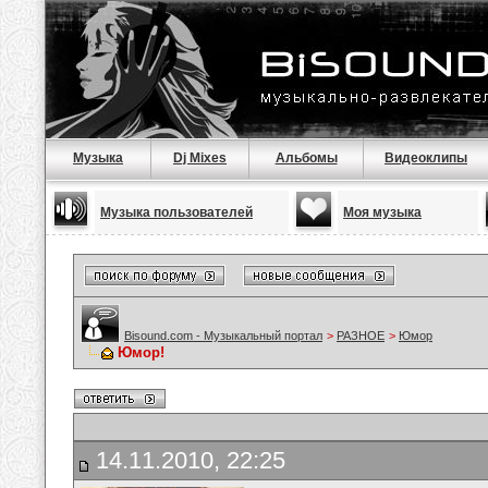
Музыка
Dj Mixes
Альбомы
Видеоклипы
Музыка пользователей
Моя музыка
Bisound.com - Музыкальный портал
>
РАЗНОЕ
>
Юмор
Юмор!
14.11.2010, 22:25