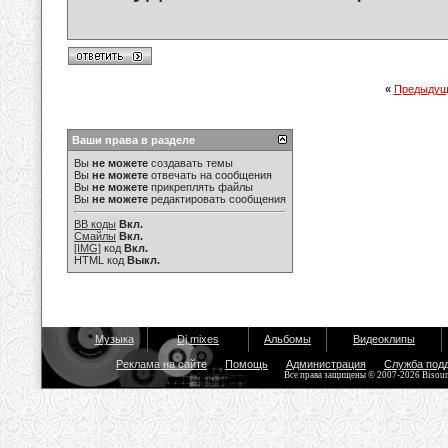
«
Предыдущ
Ваши права в разделе
Вы
не можете
создавать темы
Вы
не можете
отвечать на сообщения
Вы
не можете
прикреплять файлы
Вы
не можете
редактировать сообщения
BB коды
Вкл.
Смайлы
Вкл.
[IMG]
код
Вкл.
HTML код
Выкл.
Музыка
Dj mixes
Альбомы
Видеоклипы
Реклама на сайте
Помощь
Администрация
Служба под
Все права защищены © 2007-2026 Bisou