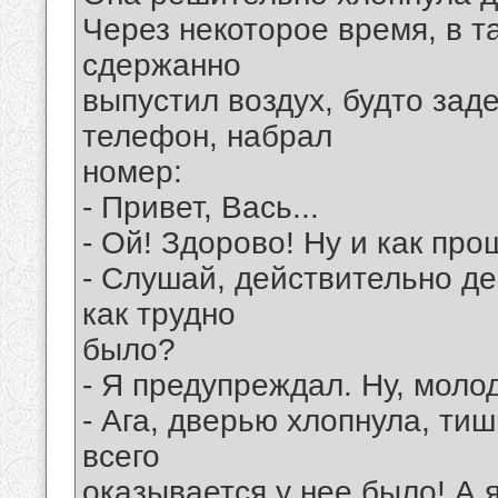
Через некоторое время, в т
сдержанно
выпустил воздух, будто зад
телефон, набрал
номер:
- Привет, Вась...
- Ой! Здорово! Ну и как пр
- Слушай, действительно де
как трудно
было?
- Я предупреждал. Ну, моло
- Ага, дверью хлопнула, тиш
всего
оказывается у нее было! А я