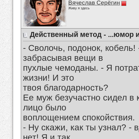
Вячеслав Серёгин
Живу я здесь
Действенный метод - ...юмор и 
- Сволочь, подонок, кобель!
забрасывая вещи в
пухлые чемоданы. - Я потра
жизни! И это
твоя благодарность?
Ее муж безучастно сидел в к
лицо было
воплощением спокойствия.
- Ну скажи, как ты узнал? -
нет! Я и так