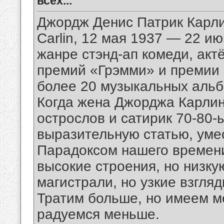
всех...
Джордж Денис Патрик Карлин
Carlin, 12 мая 1937 — 22 и
жанре стэнд-ап комеди, акт
премий «Грэмми» и премии М
более 20 музыкальных альб
Когда жена Джорджа Карлин
острослов и сатирик 70-80-
выразительную статью, умес
Парадоксом нашего времени
высокие строения, но низку
магистрали, но узкие взгляд
Тратим больше, но имеем м
радуемся меньше.