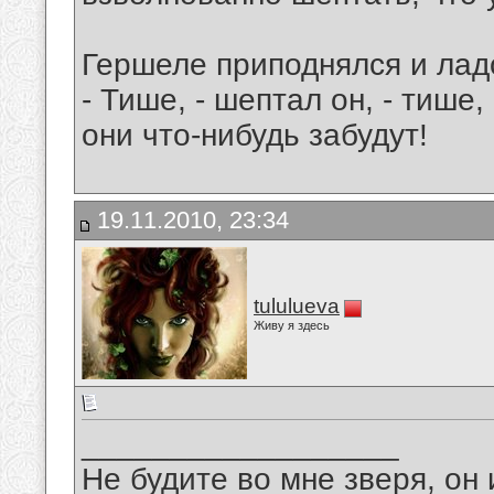
Гершеле приподнялся и лад
- Тише, - шептал он, - тише,
они что-нибудь забудут!
19.11.2010, 23:34
tululueva
Живу я здесь
__________________
Не будите во мне зверя, он 