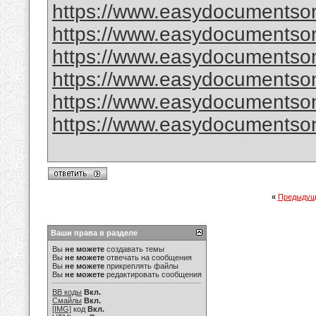
https://www.easydocumentson
https://www.easydocumentson
https://www.easydocumentson
https://www.easydocumentsonl
https://www.easydocumentsonl
https://www.easydocumentsonl
«
Предыдущ
Ваши права в разделе
Вы
не можете
создавать темы
Вы
не можете
отвечать на сообщения
Вы
не можете
прикреплять файлы
Вы
не можете
редактировать сообщения
BB коды
Вкл.
Смайлы
Вкл.
[IMG]
код
Вкл.