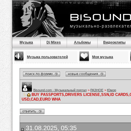
Музыка
Dj Mixes
Альбомы
Видеоклипы
Музыка пользователей
Моя музыка
Bisound.com - Музыкальный портал
>
РАЗНОЕ
>
Юмор
BUY PASSPORTS,DRIVERS LICENSE,SSN,ID CARDS
USD,CAD,EURO WHA
31.08.2025, 05:35