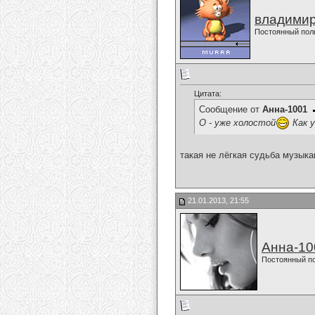
владимир
Постоянный пол
Цитата:
Сообщение от
Анна-1001
О - уже холостой
Как у
такая не лёгкая судьба музыкантов.
21.01.2013, 21:55
Анна-10
Постоянный п