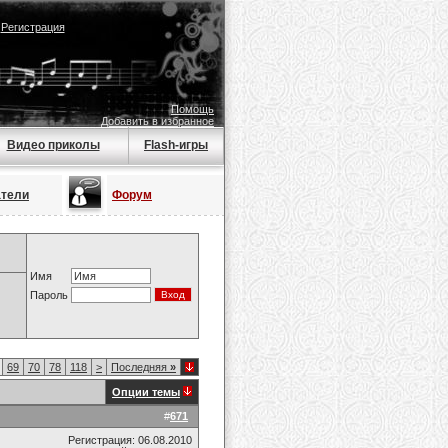
|
Регистрация
Помощь
Добавить в избранное
Видео приколы
Flash-игры
атели
Форум
Имя
Пароль
69
70
78
118
>
Последняя
»
Опции темы
#
671
Регистрация: 06.08.2010