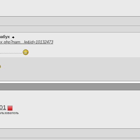
лабух
ex.php?nam...le&id=10132473
.............
01
ользователь