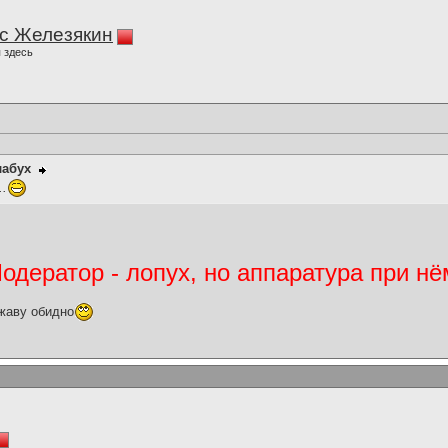
с Железякин
 здесь
лабух
..
дератор - лопух, но аппаратура при нё
жаву обидно