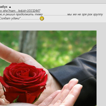
лабух
ex.php?nam...le&id=10132447
я решил продолжить тему .........................мы же не зря рок группу
."Солдат удачи"....................