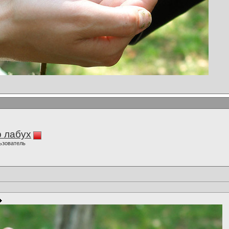
 лабух
ьзователь