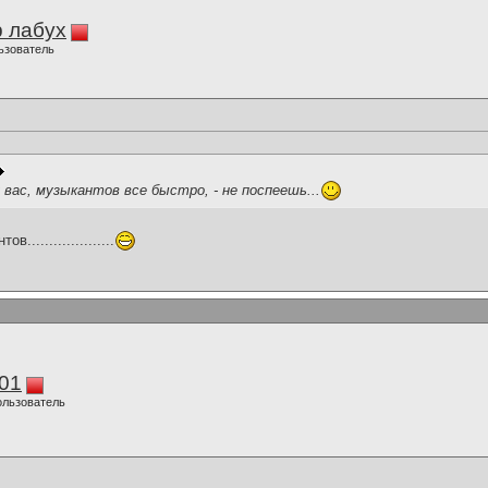
 лабух
ьзователь
 вас, музыкантов все быстро, - не поспеешь...
...................
01
ользователь