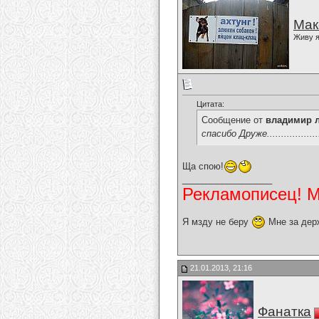
Мак
Живу я
Цитата:
Сообщение от
владимир 
спасибо Друже..................
Ща спою!
__________________
Рекламописец! Мо
Я мзду не беру
Мне за дер
21.01.2013, 21:16
Фанатка