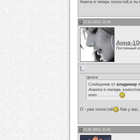
Анюта я теперь холостой,а ты ме
21.01.2013, 21:43
Анна-10
Постоянный п
Цитата:
Сообщение от
владимир 
Анюта я теперь холостой,
кого..................
О - уже холостой
Как у вас,
21.01.2013, 21:52