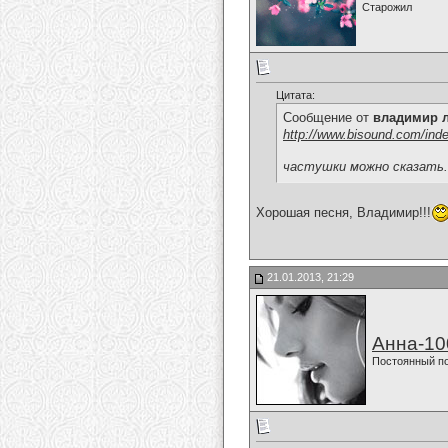
Старожил
Цитата:
Сообщение от
владимир 
http://www.bisound.com/ind
частушки можно сказать......
Хорошая песня, Владимир!!!
21.01.2013, 21:29
Анна-10
Постоянный п