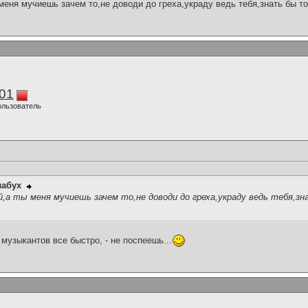
ня мучиешь зачем то,не доводи до греха,украду ведь тебя,знать бы только у
01
ользователь
лабух
а ты меня мучиешь зачем то,не доводи до греха,украду ведь тебя,зн
 музыкантов все быстро, - не поспеешь...