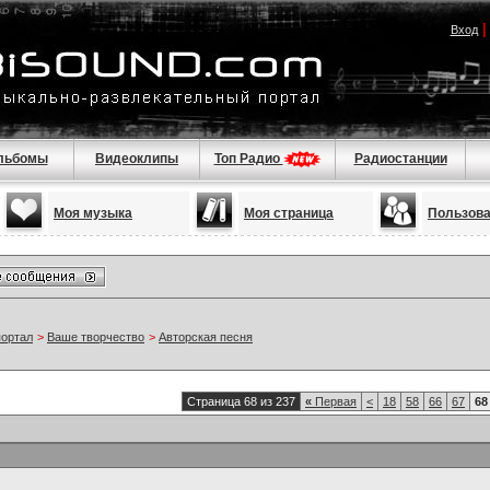
Вход
льбомы
Видеоклипы
Топ Радио
Радиостанции
Моя музыка
Моя страница
Пользов
портал
>
Ваше творчество
>
Авторская песня
Страница 68 из 237
«
Первая
<
18
58
66
67
68