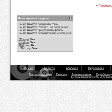
«
Предыдущ
Ваши права в разделе
Вы
не можете
создавать темы
Вы
не можете
отвечать на сообщения
Вы
не можете
прикреплять файлы
Вы
не можете
редактировать сообщения
BB коды
Вкл.
Смайлы
Вкл.
[IMG]
код
Вкл.
HTML код
Выкл.
Музыка
Dj mixes
Альбомы
Видеоклипы
Реклама на сайте
Помощь
Администрация
Служба под
Все права защищены © 2007-2026 Bisou