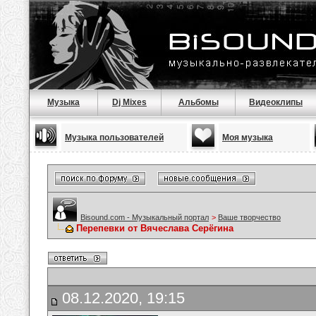
Музыка
Dj Mixes
Альбомы
Видеоклипы
Музыка пользователей
Моя музыка
Bisound.com - Музыкальный портал
>
Ваше творчество
Перепевки от Вячеслава Серёгина
08.12.2020, 19:15