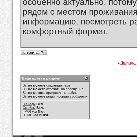
особенно актуально, потому
рядом с местом проживания
информацию, посмотреть р
комфортный формат.
«
Предыдущ
Ваши права в разделе
Вы
не можете
создавать темы
Вы
не можете
отвечать на сообщения
Вы
не можете
прикреплять файлы
Вы
не можете
редактировать сообщения
BB коды
Вкл.
Смайлы
Вкл.
[IMG]
код
Вкл.
HTML код
Выкл.