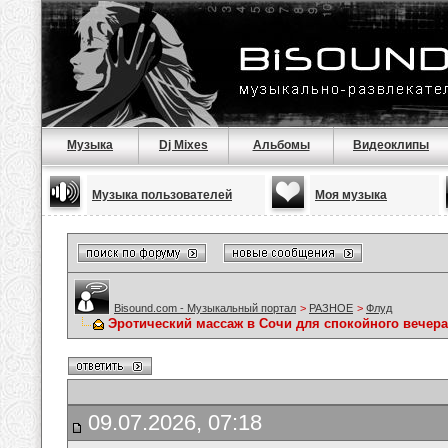
Музыка
Dj Mixes
Альбомы
Видеоклипы
Музыка пользователей
Моя музыка
Bisound.com - Музыкальный портал
>
РАЗНОЕ
>
Флуд
Эротический массаж в Сочи для спокойного вечера
09.07.2026, 07:18