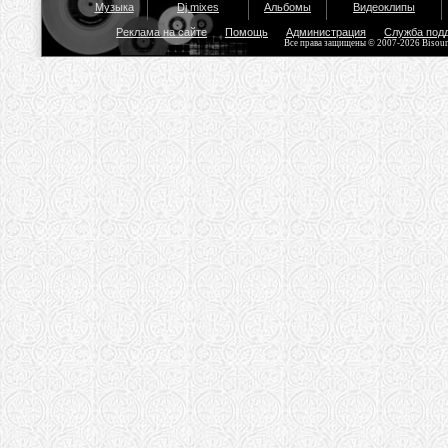
Музыка
Dj mixes
Альбомы
Видеоклипы
Реклама на сайте
Помощь
Администрация
Служба под
Все права защищены © 2007-2026 Bisou