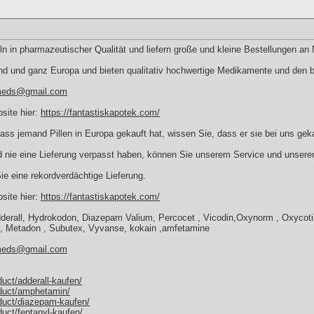
eln in pharmazeutischer Qualität und liefern große und kleine Bestellungen an
nd und ganz Europa und bieten qualitativ hochwertige Medikamente und den be
eds@gmail.com
site hier:
https://fantastiskapotek.com/
ss jemand Pillen in Europa gekauft hat, wissen Sie, dass er sie bei uns geka
und nie eine Lieferung verpasst haben, können Sie unserem Service und unsere
Sie eine rekordverdächtige Lieferung.
site hier:
https://fantastiskapotek.com/
rall, Hydrokodon, Diazepam Valium, Percocet , Vicodin,Oxynorm , Oxycotin
ox, Metadon , Subutex, Vyvanse, kokain ,amfetamine
eds@gmail.com
duct/adderall-kaufen/
oduct/amphetamin/
oduct/diazepam-kaufen/
duct/fentanyl-kaufen/