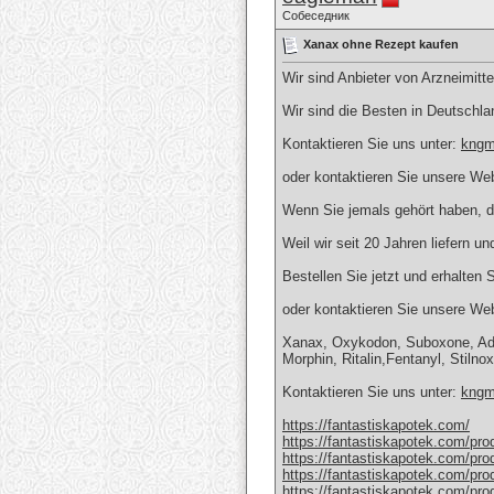
Собеседник
Xanax ohne Rezept kaufen
Wir sind Anbieter von Arzneimitt
Wir sind die Besten in Deutschla
Kontaktieren Sie uns unter:
kngm
oder kontaktieren Sie unsere Web
Wenn Sie jemals gehört haben, da
Weil wir seit 20 Jahren liefern 
Bestellen Sie jetzt und erhalten 
oder kontaktieren Sie unsere Web
Xanax, Oxykodon, Suboxone, Adde
Morphin, Ritalin,Fentanyl, Stiln
Kontaktieren Sie uns unter:
kngm
https://fantastiskapotek.com/
https://fantastiskapotek.com/pro
https://fantastiskapotek.com/pr
https://fantastiskapotek.com/pr
https://fantastiskapotek.com/pro