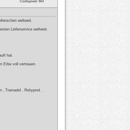
Сообщений: 864
 Menschen weltweit.
sten Lieferservice weltweit.
uft hat.
m Erbe voll vertrauen.
 , Tramadol , Rohypnol ,