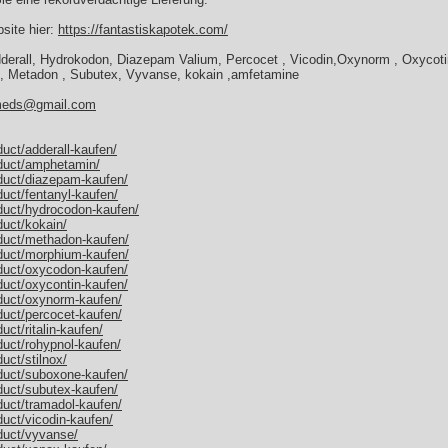
site hier:
https://fantastiskapotek.com/
rall, Hydrokodon, Diazepam Valium, Percocet , Vicodin,Oxynorm , Oxycotin
ox, Metadon , Subutex, Vyvanse, kokain ,amfetamine
eds@gmail.com
duct/adderall-kaufen/
oduct/amphetamin/
oduct/diazepam-kaufen/
duct/fentanyl-kaufen/
oduct/hydrocodon-kaufen/
duct/kokain/
oduct/methadon-kaufen/
oduct/morphium-kaufen/
oduct/oxycodon-kaufen/
duct/oxycontin-kaufen/
oduct/oxynorm-kaufen/
duct/percocet-kaufen/
uct/ritalin-kaufen/
duct/rohypnol-kaufen/
uct/stilnox/
oduct/suboxone-kaufen/
duct/subutex-kaufen/
duct/tramadol-kaufen/
duct/vicodin-kaufen/
duct/vyvanse/