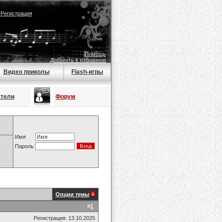
|
Регистрация
Помощь
Добавить в избранное
Видео приколы
Flash-игры
атели
Форум
Имя
Пароль
Опции темы
#
1
Регистрация: 13.10.2025