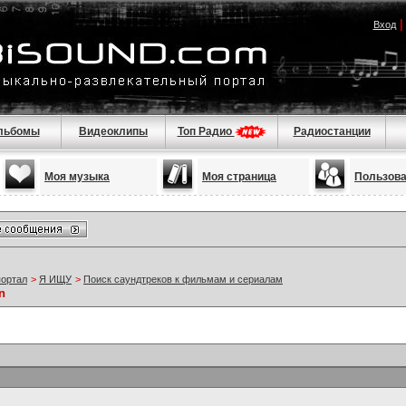
Вход
льбомы
Видеоклипы
Топ Радио
Радиостанции
Моя музыка
Моя страница
Пользов
портал
>
Я ИЩУ
>
Поиск саундтреков к фильмам и сериалам
n