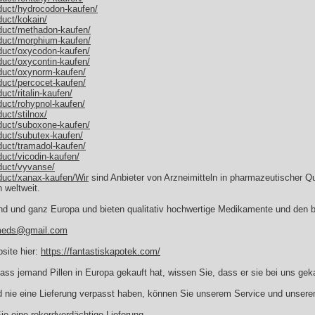
oduct/hydrocodon-kaufen/
duct/kokain/
oduct/methadon-kaufen/
oduct/morphium-kaufen/
oduct/oxycodon-kaufen/
duct/oxycontin-kaufen/
oduct/oxynorm-kaufen/
duct/percocet-kaufen/
uct/ritalin-kaufen/
duct/rohypnol-kaufen/
uct/stilnox/
oduct/suboxone-kaufen/
duct/subutex-kaufen/
duct/tramadol-kaufen/
duct/vicodin-kaufen/
duct/vyvanse/
duct/xanax-kaufen/Wir
sind Anbieter von Arzneimitteln in pharmazeutischer Qua
 weltweit.
nd und ganz Europa und bieten qualitativ hochwertige Medikamente und den be
eds@gmail.com
site hier:
https://fantastiskapotek.com/
ss jemand Pillen in Europa gekauft hat, wissen Sie, dass er sie bei uns geka
und nie eine Lieferung verpasst haben, können Sie unserem Service und unsere
Sie eine rekordverdächtige Lieferung.