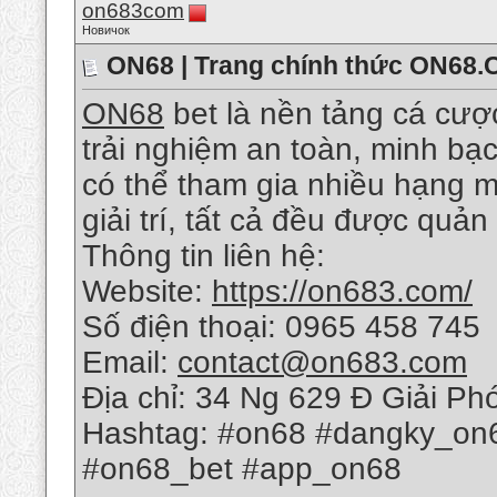
on683com
Новичок
ON68 | Trang chính thức ON68.
ON68
bet là nền tảng cá cượ
trải nghiệm an toàn, minh bạ
có thể tham gia nhiều hạng m
giải trí, tất cả đều được quản
Thông tin liên hệ:
Website:
https://on683.com/
Số điện thoại: 0965 458 745
Email:
contact@on683.com
Địa chỉ: 34 Ng 629 Đ Giải Ph
Hashtag: #on68 #dangky_on
#on68_bet #app_on68