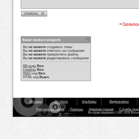
«
Предыдущ
Ваши права в разделе
Вы
не можете
создавать темы
Вы
не можете
отвечать на сообщения
Вы
не можете
прикреплять файлы
Вы
не можете
редактировать сообщения
BB коды
Вкл.
Смайлы
Вкл.
[IMG]
код
Вкл.
HTML код
Выкл.
Музыка
Dj mixes
Альбомы
Видеоклипы
Реклама на сайте
Помощь
Администрация
Служба под
Все права защищены © 2007-2026 Bisou