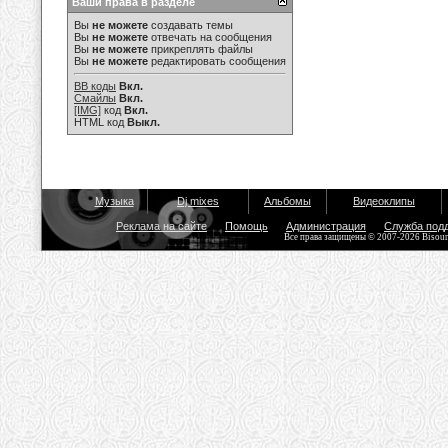
Ваши права в разделе
https://vikingfile.com/f/J7bWHVMnsC

Вы
не можете
создавать темы
Вы
не можете
отвечать на сообщения
https://vikingfile.com/f/sTmF4hddhu

Вы
не можете
прикреплять файлы
Вы
не можете
редактировать сообщения
https://vikingfile.com/f/sRuskDW1ig

BB коды
Вкл.
Смайлы
Вкл.
https://vikingfile.com/f/W8DhsgKVJ3

[IMG]
код
Вкл.
HTML код
Выкл.
https://vikingfile.com/f/nSdxaDVlbU

https://vikingfile.com/f/8J21Fy3v7Y

https://vikingfile.com/f/CGDRaR3qbl
Музыка
Dj mixes
Альбомы
Видеоклипы
Реклама на сайте
Помощь
Администрация
Служба под
Все права защищены © 2007-2026 Bisou