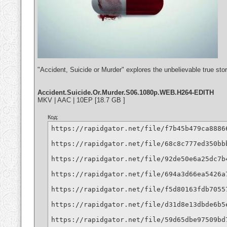
"Accident, Suicide or Murder" explores the unbelievable true sto
Accident.Suicide.Or.Murder.S06.1080p.WEB.H264-EDITH
MKV | AAC | 10EP [18.7 GB ]
Код:
https://rapidgator.net/file/f7b45b479ca8886
https://rapidgator.net/file/68c8c777ed350bb
https://rapidgator.net/file/92de50e6a25dc7b
https://rapidgator.net/file/694a3d66ea5426a
https://rapidgator.net/file/f5d80163fdb7055
https://rapidgator.net/file/d31d8e13dbde6b5
https://rapidgator.net/file/59d65dbe97509bd