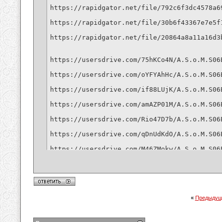
https://rapidgator.net/file/792c6f3dc4578a6
https://rapidgator.net/file/30b6f43367e7e5f
https://rapidgator.net/file/20864a8a11a16d3
https://usersdrive.com/75hKCo4N/A.S.o.M.S06E
https://usersdrive.com/oYFYAhHc/A.S.o.M.S06E
https://usersdrive.com/if88LUjK/A.S.o.M.S06E
https://usersdrive.com/amAZP01M/A.S.o.M.S06E
https://usersdrive.com/Rio47D7b/A.S.o.M.S06E
https://usersdrive.com/qDnUdKdO/A.S.o.M.S06E
https://usersdrive.com/M46ZMokw/A.S.o.M.S06E
https://usersdrive.com/T7JBfssr/A.S.o.M.S06E
https://usersdrive.com/F29DOQDt/A.S.o.M.S06E
«
Предыдущ
https://vikingfile.com/f/00jhgHNtxn

https://vikingfile.com/f/UsVZy4fz0o
