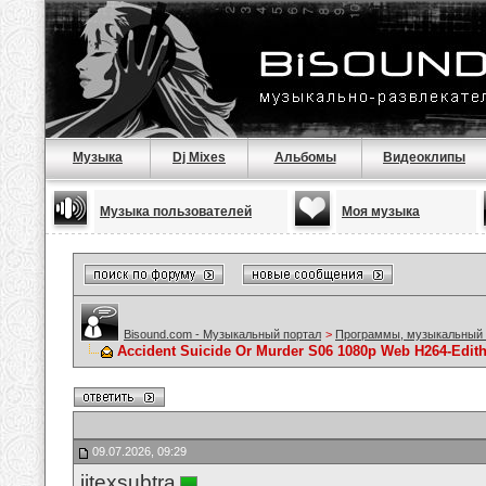
Музыка
Dj Mixes
Альбомы
Видеоклипы
Музыка пользователей
Моя музыка
Bisound.com - Музыкальный портал
>
Программы, музыкальный 
Accident Suicide Or Murder S06 1080p Web H264-Edit
09.07.2026, 09:29
jitexsubtra