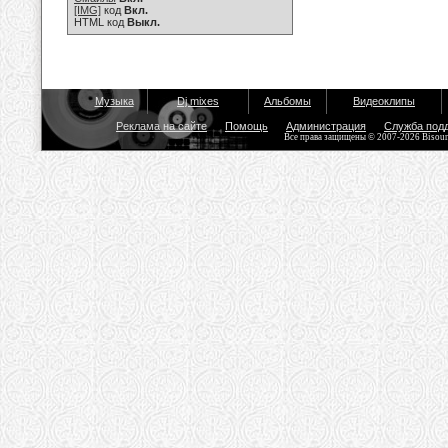
[IMG]
код
Вкл.
HTML код
Выкл.
Музыка
Dj mixes
Альбомы
Видеоклипы
Реклама на сайте
Помощь
Администрация
Служба под
Все права защищены © 2007-2026 Bisou