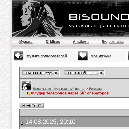
Музыка
Dj Mixes
Альбомы
Видеоклипы
Музыка пользователей
Моя музыка
Bisound.com - Музыкальный портал
>
Реклама
Флудер телефонов через SIP операторов
14.08.2025, 20:10