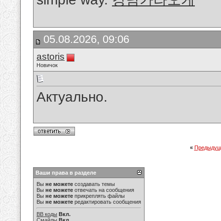
05.08.2026, 09:06
astoris
Новичок
Актуально.
«
Предыдущ
Ваши права в разделе
Вы
не можете
создавать темы
Вы
не можете
отвечать на сообщения
Вы
не можете
прикреплять файлы
Вы
не можете
редактировать сообщения
BB коды
Вкл.
Смайлы
Вкл.