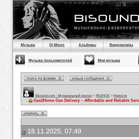
Музыка
Dj Mixes
Альбомы
Видеоклипы
Музыка пользователей
Моя музыка
Bisound.com - Музыкальный портал
>
РАЗНОЕ
>
Новости
Gas2Home Gas Delivery – Affordable and Reliable Serv
18.11.2025, 07:49