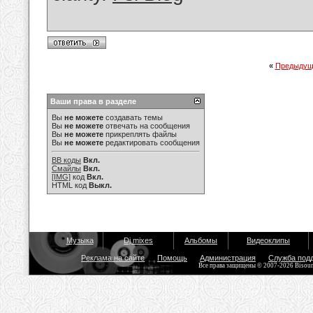
«
Предыдущ
Ваши права в разделе
Вы
не можете
создавать темы
Вы
не можете
отвечать на сообщения
Вы
не можете
прикреплять файлы
Вы
не можете
редактировать сообщения
BB коды
Вкл.
Смайлы
Вкл.
[IMG]
код
Вкл.
HTML код
Выкл.
Музыка
Dj mixes
Альбомы
Видеоклипы
Реклама на сайте
Помощь
Администрация
Служба под
Все права защищены © 2007-2026 Bisou