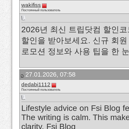
wakifiss
Постоянный пользователь
2026년 최신 트립닷컴 할인코
할인을 받아보세요. 신규 회원 
로모션 정보와 사용 팁을 한 
27.01.2026, 07:58
dedabi1112
Постоянный пользователь
Lifestyle advice on Fsi Blog fe
The writing is calm. This makes
clarity.
Fsi Blog