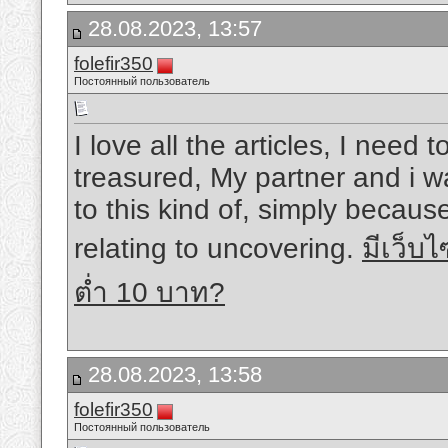
28.08.2023, 13:57
folefir350
Постоянный пользователь
I love all the articles, I need 
treasured, My partner and i w
to this kind of, simply because
relating to uncovering.
มีเว็บ
ต่ำ 10 บาท?
28.08.2023, 13:58
folefir350
Постоянный пользователь