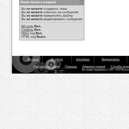
Ваши права в разделе
Вы
не можете
создавать темы
Вы
не можете
отвечать на сообщения
Вы
не можете
прикреплять файлы
Вы
не можете
редактировать сообщения
BB коды
Вкл.
Смайлы
Вкл.
[IMG]
код
Вкл.
HTML код
Выкл.
Музыка
Dj mixes
Альбомы
Видеоклипы
Реклама на сайте
Помощь
Администрация
Служба под
Все права защищены © 2007-2026 Bisou