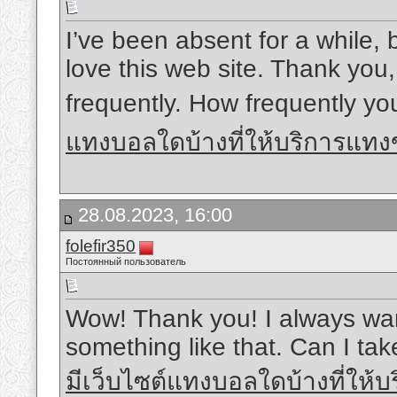
I’ve been absent for a while,
love this web site. Thank you,
frequently. How frequently y
แทงบอลใดบ้างที่ให้บริการแทงข
28.08.2023, 16:00
folefir350
Постоянный пользователь
Wow! Thank you! I always wan
something like that. Can I tak
มีเว็บไซต์แทงบอลใดบ้างที่ให้บ