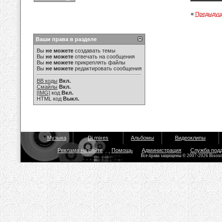
«
Предыдущ
Ваши права в разделе
Вы
не можете
создавать темы
Вы
не можете
отвечать на сообщения
Вы
не можете
прикреплять файлы
Вы
не можете
редактировать сообщения
BB коды
Вкл.
Смайлы
Вкл.
[IMG]
код
Вкл.
HTML код
Выкл.
Музыка
Dj mixes
Альбомы
Видеоклипы
Реклама на сайте
Помощь
Администрация
Служба под
Все права защищены © 2007-2026 Bisou