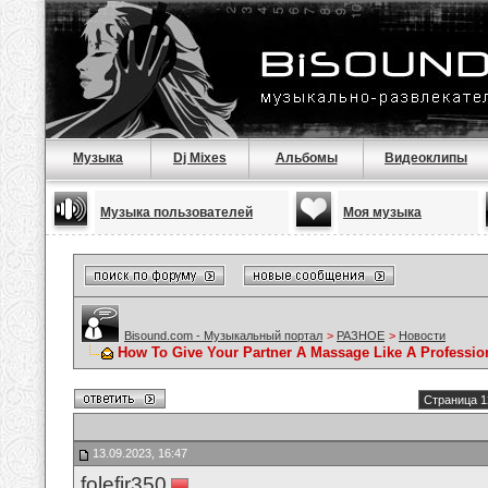
Музыка
Dj Mixes
Альбомы
Видеоклипы
Музыка пользователей
Моя музыка
Bisound.com - Музыкальный портал
>
РАЗНОЕ
>
Новости
How To Give Your Partner A Massage Like A Professio
Страница 1
13.09.2023, 16:47
folefir350