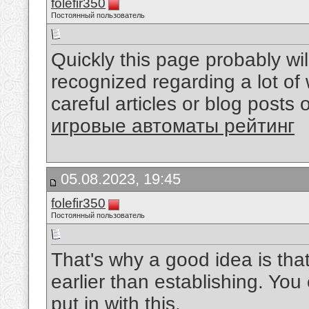
folefir350
Постоянный пользователь
Quickly this page probably wi
recognized regarding a lot of w
careful articles or blog posts
игровые автоматы рейтинг
05.08.2023, 19:45
folefir350
Постоянный пользователь
That's why a good idea is tha
earlier than establishing. You 
put in with this.