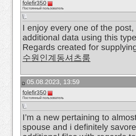
folefir350
Постоянный пользователь
I enjoy every one of the post,
additional data using this type
Regards created for supplyin
수원인계동셔츠룸
05.08.2023, 13:59
folefir350
Постоянный пользователь
I’m a new pertaining to almost 
spouse and i definitely savore