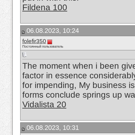
Fildena 100
06.08.2023, 10:24
folefir350
Постоянный пользователь
The moment when i been give
factor in essence considerabl
for impending, My business is
forms conclude springs up wa
Vidalista 20
06.08.2023, 10:31