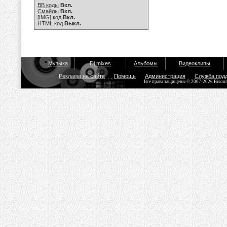
BB коды
Вкл.
Смайлы
Вкл.
[IMG]
код
Вкл.
HTML код
Выкл.
Музыка
Dj mixes
Альбомы
Видеоклипы
Реклама на сайте
Помощь
Администрация
Служба под
Все права защищены © 2007-2026 Bisou