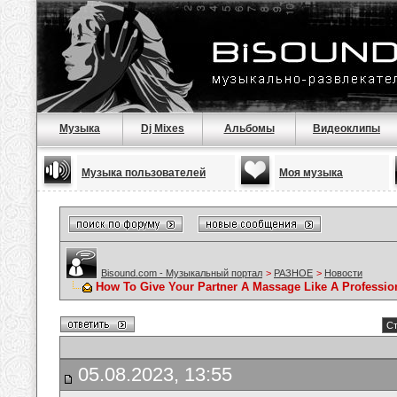
Музыка
Dj Mixes
Альбомы
Видеоклипы
Музыка пользователей
Моя музыка
Bisound.com - Музыкальный портал
>
РАЗНОЕ
>
Новости
How To Give Your Partner A Massage Like A Professio
Ст
05.08.2023, 13:55