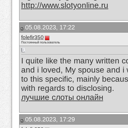
http://www.slotyonline.ru
05.08.2023, 17:22
folefir350
Постоянный пользователь
I quite like the many written 
and i loved, My spouse and i w
to this specific, mainly becaus
with regards to disclosing.
лучшие слоты онлайн
05.08.2023, 17:29