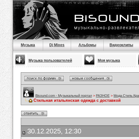
Музыка
Dj Mixes
Альбомы
Видеоклипы
Музыка пользователей
Моя музыка
Bisound.com - Музыкальный портал
>
РАЗНОЕ
>
Мода.Стиль.Кра
Cтильная итальянская одежда с доставкой
30.12.2025, 12:30