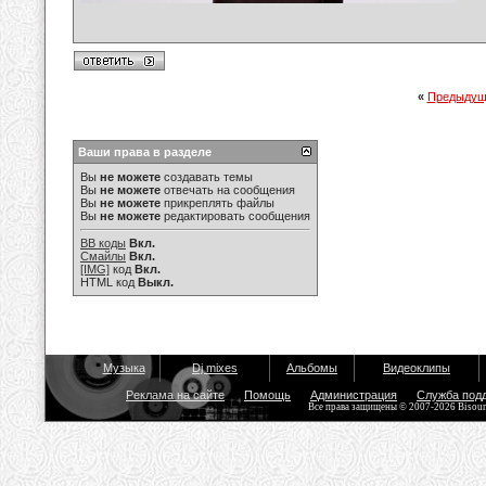
«
Предыдущ
Ваши права в разделе
Вы
не можете
создавать темы
Вы
не можете
отвечать на сообщения
Вы
не можете
прикреплять файлы
Вы
не можете
редактировать сообщения
BB коды
Вкл.
Смайлы
Вкл.
[IMG]
код
Вкл.
HTML код
Выкл.
Музыка
Dj mixes
Альбомы
Видеоклипы
Реклама на сайте
Помощь
Администрация
Служба под
Все права защищены © 2007-2026 Bisou