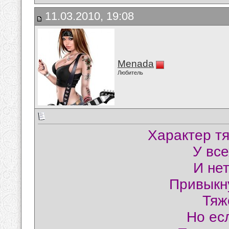
11.03.2010, 19:08
Menada
Любитель
Характер тя
У все
И нет
Привыкну
Тяж
Но ес