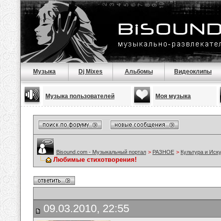
Музыка
Dj Mixes
Альбомы
Видеоклипы
Музыка пользователей
Моя музыка
Bisound.com - Музыкальный портал
>
РАЗНОЕ
>
Культура и Иск
Любимые стихотворения!
09.03.2010, 22:55