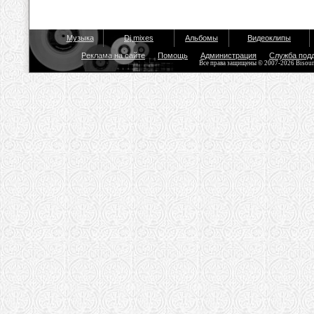
Музыка
Dj mixes
Альбомы
Видеоклипы
Реклама на сайте
Помощь
Администрация
Служба под
Все права защищены © 2007-2026 Bisou