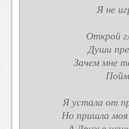
Я не иг
Открой г
Души пре
Зачем мне т
Пойм
Я устала от п
Но пришла моя
А Друзья исч