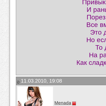
Привык
И ран
Порез
Все в
Это 
Но ес
То 
На ра
Как слад
11.03.2010, 19:08
Menada