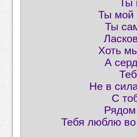
Ты 
Ты мой 
Ты са
Ласков
Хоть мы
А серд
Теб
Не в сила
С то
Рядом 
Тебя люблю во 