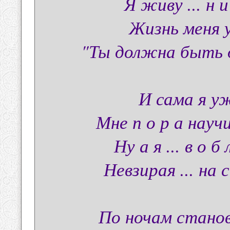
Я живу ... н и
Жизнь меня у
"Ты должна быть д
И сама я уже
Мне п о р а науч
Ну а я ... в о б
Невзирая ... на с
По ночам становл