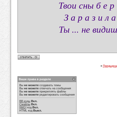
Твои сны б е р е
З а р а з и л 
Ты ... не видиш
«
Предыдущ
Ваши права в разделе
Вы
не можете
создавать темы
Вы
не можете
отвечать на сообщения
Вы
не можете
прикреплять файлы
Вы
не можете
редактировать сообщения
BB коды
Вкл.
Смайлы
Вкл.
[IMG]
код
Вкл.
HTML код
Выкл.