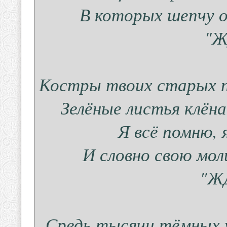
В которых шепчу о
"Ж
Костры твоих старых пи
Зелёные листья клён
Я всё помню, я
И словно свою мол
"Ж
Средь тысячи тёмных у