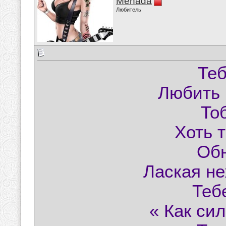
Menada
Любитель
Те
Любить 
То
Хоть т
Обн
Лаская н
Теб
« Как си