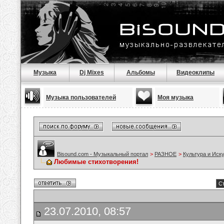
Музыка
Dj Mixes
Альбомы
Видеоклипы
Музыка пользователей
Моя музыка
Bisound.com - Музыкальный портал
>
РАЗНОЕ
>
Культура и Иск
Любимые стихотворения!
Ст
23.07.2010, 08:57