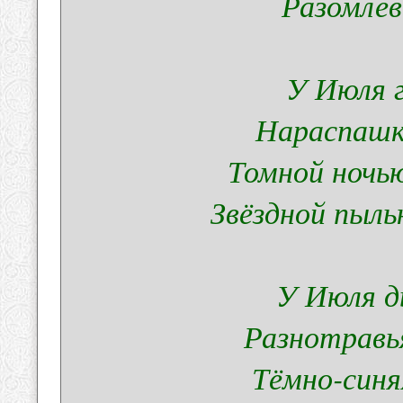
Разомлев
У Июля г
Нараспашк
Томной ночью
Звёздной пыл
У Июля д
Разнотравья
Тёмно-синя