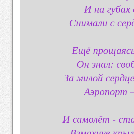
И на губах
Снимали с серд
Ещё прощаясь
Он знал: своб
За милой сердце
Аэропорт –
И самолёт - ст
Взмахнув крыл