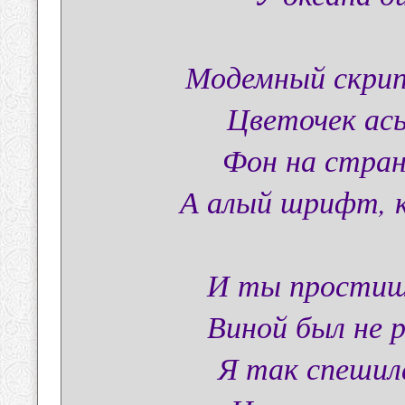
Модемный скрип
Цветочек ась
Фон на страни
А алый шрифт, к
И ты простишь
Виной был не 
Я так спешила