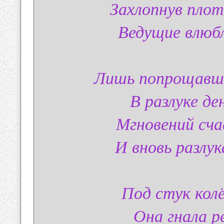
Захлопнув плот
Ведущие влюбл
Лишь попрощавши
В разлуке ден
Мгновений сча
И вновь разлук
Под стук кол
Она гнала р