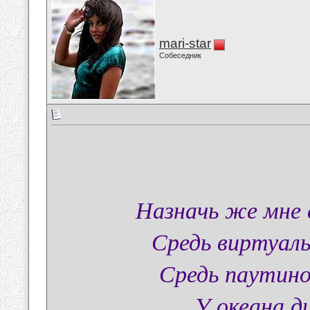
mari-star
Собеседник
Назначь же мне 
Средь виртуаль
Средь паутино
У океана ди