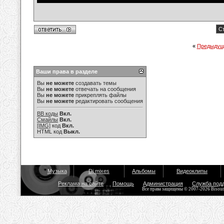
Ст
«
Предыдущ
Ваши права в разделе
Вы
не можете
создавать темы
Вы
не можете
отвечать на сообщения
Вы
не можете
прикреплять файлы
Вы
не можете
редактировать сообщения
BB коды
Вкл.
Смайлы
Вкл.
[IMG]
код
Вкл.
HTML код
Выкл.
Музыка
Dj mixes
Альбомы
Видеоклипы
Реклама на сайте
Помощь
Администрация
Служба под
Все права защищены © 2007-2026 Bisou