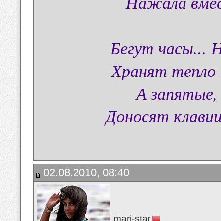
Нажала вмес
Бегут часы...
Хранят тепло 
А запятые,
Доносят клавиш
02.08.2010, 08:40
mari-star