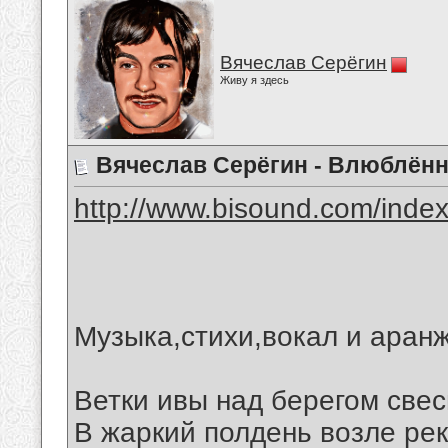
Вячеслав Серёгин
Живу я здесь
Вячеслав Серёгин - Влюблён
http://www.bisound.com/inde
Музыка,стихи,вокал и аран
Ветки ивы над берегом све
В жаркий полдень возле рек