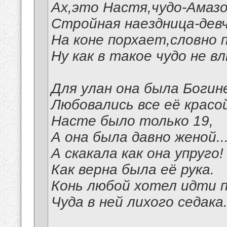
Ах,это Настя,чудо-Амазо
Стройная наездница-девч
На коне порхает,словно 
Ну как в такое чудо не в
Для улан она была Богин
Любовались все её красо
Насте было только 19,
А она была давно женой...
А скакала как она упруго!
Как верна была её рука.
Конь любой хотел идти п
Чуда в ней лихого седака