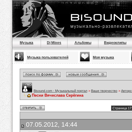
Музыка
Dj Mixes
Альбомы
Видеоклипы
Музыка пользователей
Моя музыка
Bisound.com - Музыкальный портал
>
Ваше творчество
>
Авторс
Песни Вячеслава Серёгина
Страница 17
07.05.2012, 14:44