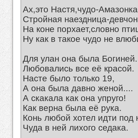
Ах,это Настя,чудо-Амазонка
Стройная наездница-девчон
На коне порхает,словно пти
Ну как в такое чудо не влюб
Для улан она была Богиней.
Любовались все её красой.
Насте было только 19,
А она была давно женой....
А скакала как она упруго!
Как верна была её рука.
Конь любой хотел идти под 
Чуда в ней лихого седака.