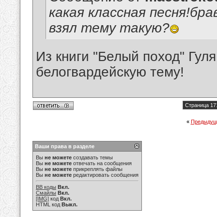
какая классная песня!бра
взял тему такую?
Из книги "Белый поход" Гуля
белогвардейскую тему!
Страница 17
«
Предыдущ
Ваши права в разделе
Вы
не можете
создавать темы
Вы
не можете
отвечать на сообщения
Вы
не можете
прикреплять файлы
Вы
не можете
редактировать сообщения
BB коды
Вкл.
Смайлы
Вкл.
[IMG]
код
Вкл.
HTML код
Выкл.