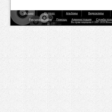
Музыка
Dj mixes
Альбомы
Видеоклипы
Реклама на сайте
Помощь
Администрация
Служба под
Все права защищены © 2007-2026 Bisou