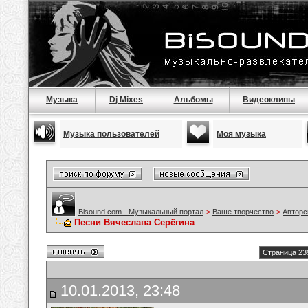
Музыка
Dj Mixes
Альбомы
Видеоклипы
Музыка пользователей
Моя музыка
Bisound.com - Музыкальный портал
>
Ваше творчество
>
Авторс
Песни Вячеслава Серёгина
Страница 23
10.01.2013, 23:48