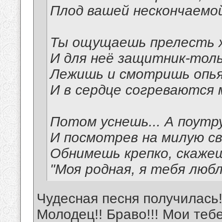
Плод вашей нескончаемо
Ты ощущаешь прелесть ж
И для неё защитник-тол
Лежишь и смотришь опья
И в сердце согреваются
Потом уснешь... А поутр
И посмотрев на милую св
Обнимешь крепко, скаже
"Моя родная, я тебя любл
Чудесная песня получилась!
Молодец!! Браво!!! Мои теб