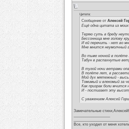
Цитата:
Сообщение от
Алексей Г
Ещё одна цитата из моих
Теряю суть в бреду неуто
Бессонница мне голову кр
И ей перечить - нет во мн
Мне мнится неумолчный гр
Во тьме ночной в полёте
Табун в распахнутые вет
В тугой ночи ветрами опа
В полёте лет, в рассвет
Мой дух мятежный - высь
Томимый и влекомый за ч
Как призрак боли мчится 
И - постигает эту высот
С уважением Алексей Гор
Замечательные стихи,Алексей
__________________
___________________________
Все, кто уходил от меня хотел