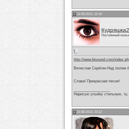
10.08.2013, 10:18
Кудряшка
Постоянный польз
http://www.bisound.com/index.p
Вячеслав Серёгин-Над полем б
Слава! Прекрасная песня!
__________________
Нарисую улыбку стильную, ту, 
10.08.2013, 23:22