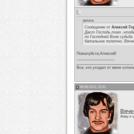
Цитата:
Сообщение от
Алексей Г
Даст Господь,того ,чтоб
по Господней Воле судьба
батальное полотно, Вяче
Пожалуйста,Алексей!
__________________
___________________________
Все, кто уходил от меня хотел
08.08.2013, 22:51
Вяче
Живу я з