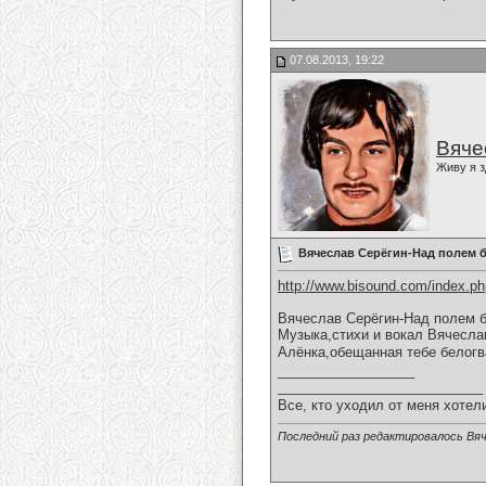
07.08.2013, 19:22
Вяче
Живу я з
Вячеслав Серёгин-Над полем б
http://www.bisound.com/index.p
Вячеслав Серёгин-Над полем б
Музыка,стихи и вокал Вячесла
Алёнка,обещанная тебе белогв
__________________
___________________________
Все, кто уходил от меня хотел
Последний раз редактировалось Вяч