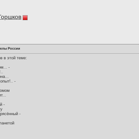
Горшков
делы России
в в этой теме:
... -
..
на...
пыт!.. -
сомом
т...
й -
ту
рясённый -
ланетой