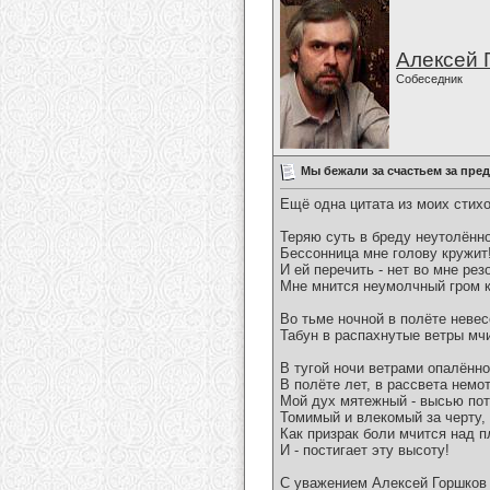
Алексей 
Собеседник
Мы бежали за счастьем за пре
Ещё одна цитата из моих стихо
Теряю суть в бреду неутолённом
Бессонница мне голову кружит!
И ей перечить - нет во мне резо
Мне мнится неумолчный гром ко
Во тьме ночной в полёте неве
Табун в распахнутые ветры мчи
В тугой ночи ветрами опалённо
В полёте лет, в рассвета немо
Мой дух мятежный - высью пот
Томимый и влекомый за черту,
Как призрак боли мчится над п
И - постигает эту высоту!
С уважением Алексей Горшков