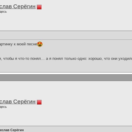
слав Серёгин
десь
артинку к моей песне
и, чтобы я что-то понял… а я понял только одно: хорошо, что они уходил
слав Серёгин
десь
чеслав Серёгин