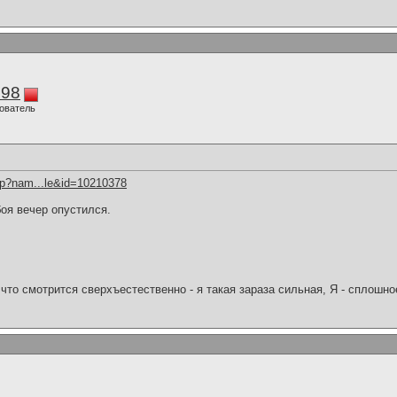
298
ователь
hp?nam...le&id=10210378
оя вечер опустился.
что смотрится сверхъестественно - я такая зараза сильная, Я - сплошн