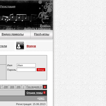
|
Регистрация
Помощь
Добавить в избранное
Видео приколы
Flash-игры
атели
Форум
Имя
Пароль
7
298
306
346
>
Последняя
»
Опции темы
#
2951
Регистрация: 15.06.2013