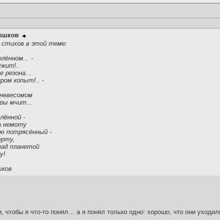
оршков
 стихов в этой теме:
лённом... -
ужит!..
е резона...
ом копыт!.. -
 невесомом
ры мчит...
лённой -
а немоту
ю потрясённый -
ерту,
над планетой
у!
шков
!
и, чтобы я что-то понял… а я понял только одно: хорошо, что они уходил