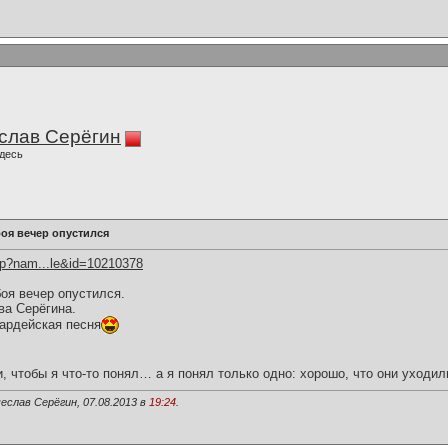
слав Серёгин
десь
оя вечер опустился
hp?nam...le&id=10210378
оя вечер опустился.
ва Серёгина.
ардейская песня
и, чтобы я что-то понял… а я понял только одно: хорошо, что они уходил
еслав Серёгин, 07.08.2013 в
19:24
.