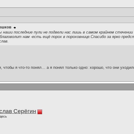
оршков
ы наши последние пули не подвели нас лишь в самом крайнем стечени
 благоволит нам -есть ещё порох в пороховнице.Спасибо за ярко предс
слав.
и, чтобы я что-то понял… а я понял только одно: хорошо, что они уходил
слав Серёгин
десь