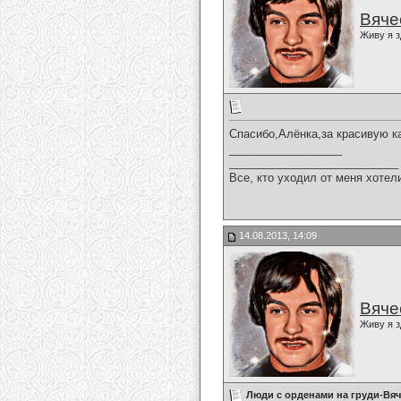
Вяче
Живу я з
Спасибо,Алёнка,за красивую к
__________________
___________________________
Все, кто уходил от меня хотел
14.08.2013, 14:09
Вяче
Живу я з
Люди с орденами на груди-Вя