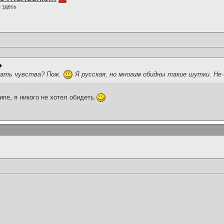
 здесь
евать чувства? Пож.
Я русская, но многим обидны такие шутки. Не
пе, я никого не хотел обидеть.