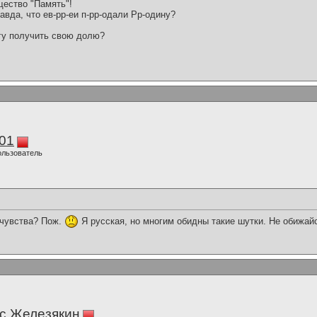
щество "Память"!
авда, что ев-рр-еи п-рр-одали Рр-одину?
огу получить свою долю?
01
ользователь
 чувства? Пож.
Я русская, но многим обидны такие шутки. Не обижай
с Железякин