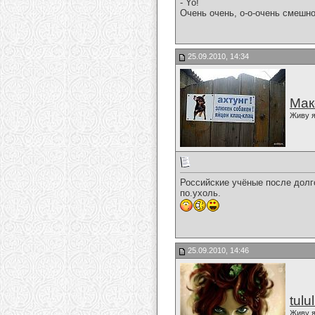
- Yo!
Очень очень, о-о-очень смешно.
25.09.2010, 14:34
Мак
Живу я
Российские учёные после долго
по.ухоль.
25.09.2010, 14:46
tulu
Живу я