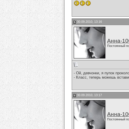
30.09.2010, 13:16
Анна-10
Постоянный п
- Ой, девчонки, я пупок прокол
- Класс, теперь можешь встави
30.09.2010, 13:17
Анна-10
Постоянный п