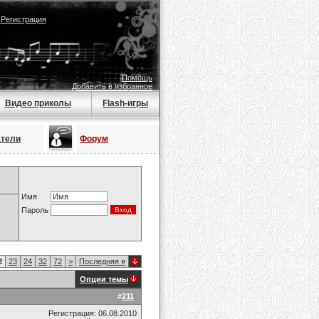
|
Регистрация
Помощь
Добавить в избранное
Видео приколы
Flash-игры
атели
Форум
Имя
Пароль
2
23
24
32
72
>
Последняя
»
Опции темы
#
211
Регистрация: 06.08.2010