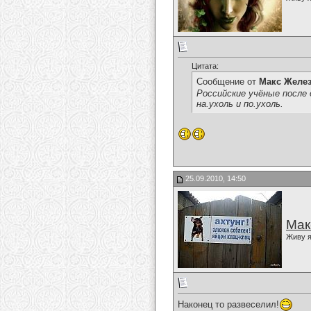
Цитата:
Сообщение от
Макс Желе
Российские учёные после 
на.ухоль и по.ухоль.
25.09.2010, 14:50
Мак
Живу я
Наконец то развеселил!