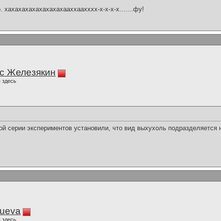
 хахахахахахахахахааххаахххх-х-х-х-х.......фу!
с Железякин
 здесь
й серии экспериментов установили, что вид выхухоль подразделяется н
lueva
 здесь