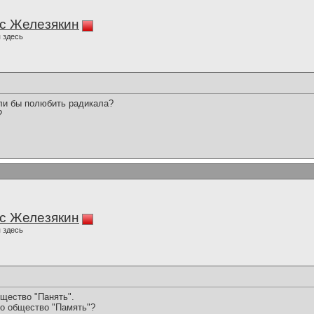
с Железякин
 здесь
ли бы полюбить радикала?
?
с Железякин
 здесь
бщество "Панять".
то общество "Память"?