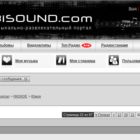
Вход
льбомы
Видеоклипы
Топ Радио
Радиостанции
Моя музыка
Моя страница
Пользов
портал
>
РАЗНОЕ
>
Юмор
Страница 22 из 87
«
Первая
<
12
20
21
2