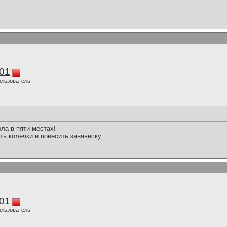
01
ользователь
ола в пяти местах!
ть колечки и повесить занавеску.
01
ользователь