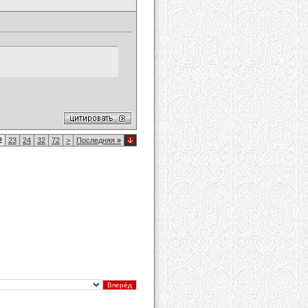
2
23
24
32
72
>
Последняя
»