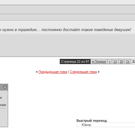
о нужно в трагедию... постоянно достаёт такое поведение девушек!
Страница 22 из 87
«
Первая
<
12
20
21
2
«
Предыдущая тема
|
Следующая тема
»
ия
ения
Быстрый переход