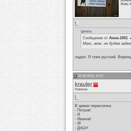
Живу я
Цитата:
Сообщение от
Анна-1001
Макс, мож. не будем зад
ладно. Я тоже русский. Впринци
25.09.2010, 14:27
krauler
Новичок
В армии перекличка:
- Петров!
- Я
- Иванов!
- Я!
- ДеЦл!