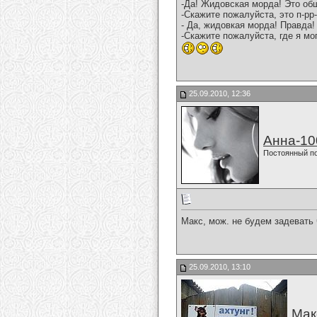
-Да! Жидовская морда! Это об
-Скажите пожалуйста, это п-рр-
- Да, жидовкая морда! Правда!
-Скажите пожалуйста, где я м
25.09.2010, 12:36
Анна-10
Постоянный п
Макс, мож. не будем задевать
25.09.2010, 13:10
Мак