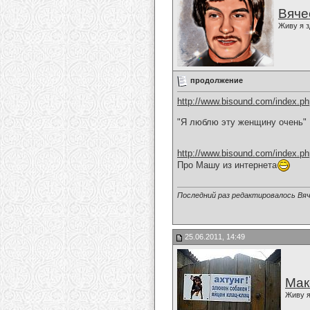
Вяче
Живу я з
продолжение
http://www.bisound.com/index.p
"Я люблю эту женщину очень"
http://www.bisound.com/index.p
Про Машу из интернета
Последний раз редактировалось Вяч
25.06.2011, 14:49
Мак
Живу я