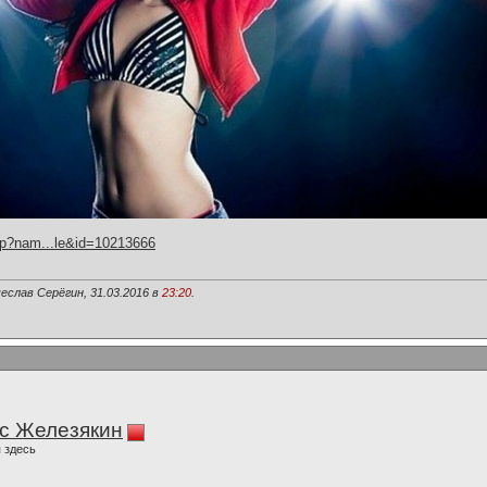
hp?nam...le&id=10213666
еслав Серёгин, 31.03.2016 в
23:20
.
с Железякин
 здесь