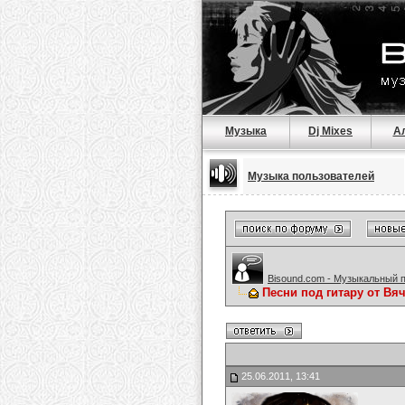
Музыка
Dj Mixes
А
Музыка пользователей
Bisound.com - Музыкальный 
Песни под гитару от Вя
25.06.2011, 13:41