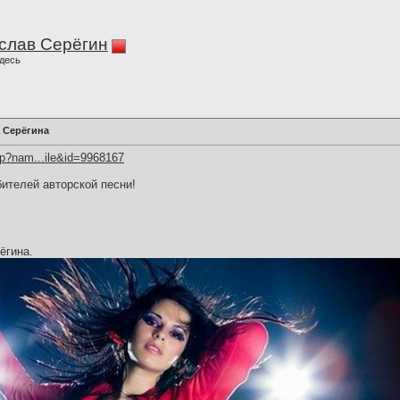
слав Серёгин
десь
а Серёгина
hp?nam...ile&id=9968167
ителей авторской песни!
ёгина.