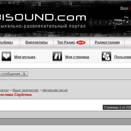
Вход
льбомы
Видеоклипы
Топ Радио
Радиостанции
Моя музыка
Моя страница
Пользов
портал
>
Ваше творчество
>
Авторская песня
чеслава Серёгина
Страница 1 из 31