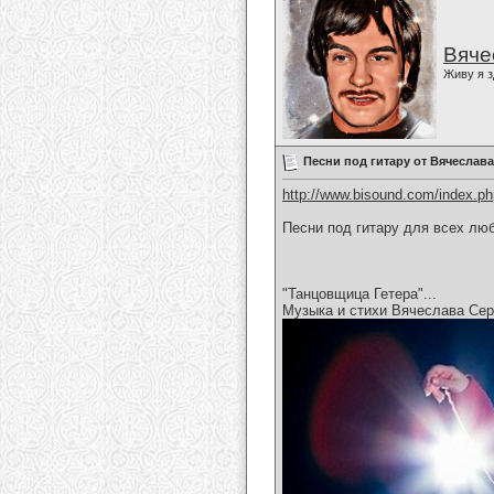
Вяче
Живу я з
Песни под гитару от Вячеслав
http://www.bisound.com/index.p
Песни под гитару для всех люб
"Танцовщица Гетера"...
Музыка и стихи Вячеслава Сер