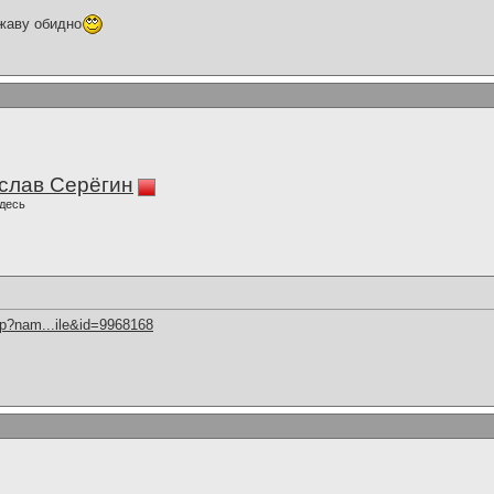
жаву обидно
слав Серёгин
десь
hp?nam...ile&id=9968168