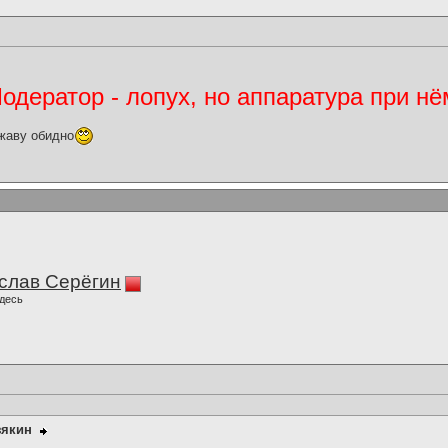
дератор - лопух, но аппаратура при нё
жаву обидно
слав Серёгин
десь
зякин