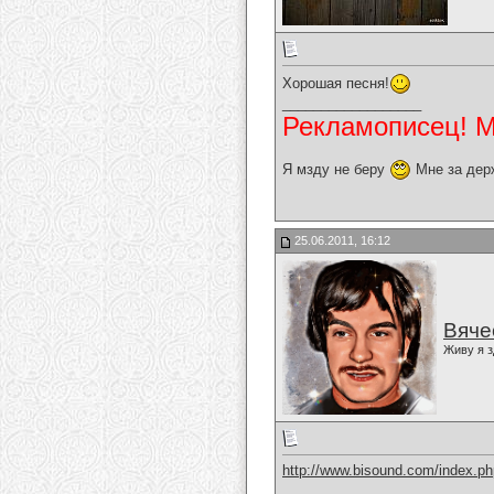
Хорошая песня!
__________________
Рекламописец! Мо
Я мзду не беру
Мне за дер
25.06.2011, 16:12
Вяче
Живу я з
http://www.bisound.com/index.p