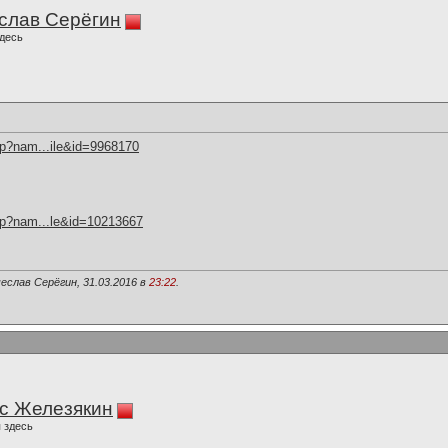
слав Серёгин
десь
hp?nam...ile&id=9968170
hp?nam...le&id=10213667
еслав Серёгин, 31.03.2016 в
23:22
.
с Железякин
 здесь