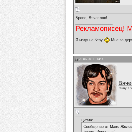
Браво, Вячеслав!
__________________
Рекламописец! Мо
Я мзду не беру
Мне за дер
25.06.2011, 14:00
Вяче
Живу я з
Цитата:
Сообщение от
Макс Желе
Браво, Вячеслав!