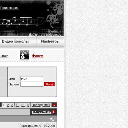
|
Регистрация
Помощь
Добавить в избранное
Видео приколы
Flash-игры
атели
Форум
Имя
Пароль
8
1
2
3
11
51
>
Последняя
»
Опции темы
#
1
Регистрация: 01.10.2009