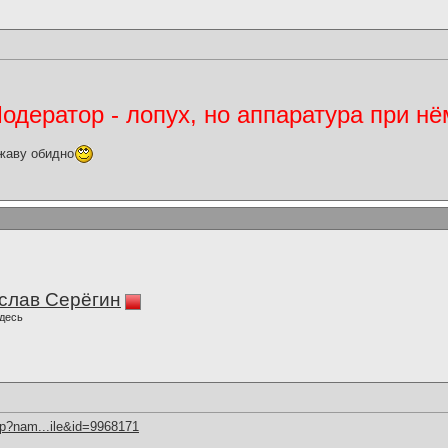
дератор - лопух, но аппаратура при нё
жаву обидно
слав Серёгин
десь
hp?nam...ile&id=9968171