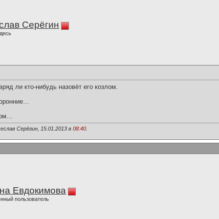
слав Серёгин
десь
вряд ли кто-нибудь назовёт его козлом.
торонние…
гом…
еслав Серёгин, 15.01.2013 в
08:40
.
на Евдокимова
нный пользователь