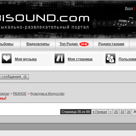
Вход
льбомы
Видеоклипы
Топ Радио
Радиостанции
Моя музыка
Моя страница
Пользов
портал
>
РАЗНОЕ
>
Культура и Искусство
мы!
Страница 35 из 89
«
Первая
<
25
33
34
3