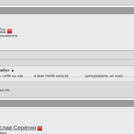
01
ользователь
лабух
бя ни как.........а мне тебя нельзя..............цитировать не кого.........
мысле.
слав Серёгин
десь