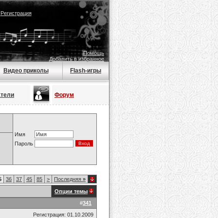
|
Регистрация
Помощь
Добавить в избранное
Видео приколы
Flash-игры
атели
Форум
Имя
Пароль
5
36
37
45
85
>
Последняя
»
Опции темы
#
341
Регистрация: 01.10.2009