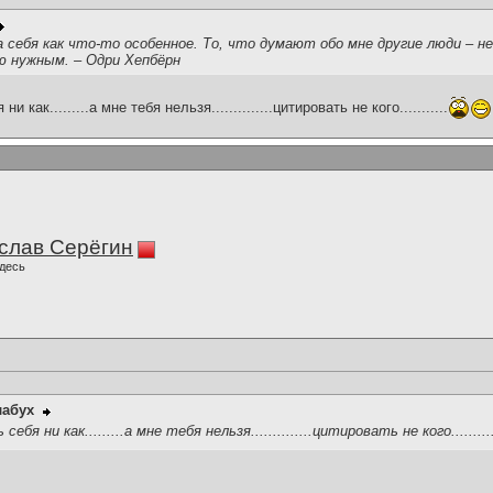
а себя как что-то особенное. То, что думают обо мне другие люди – н
ю нужным. – Одри Хепбёрн
как.........а мне тебя нельзя..............цитировать не кого...........
слав Серёгин
десь
лабух
бя ни как.........а мне тебя нельзя..............цитировать не кого.........