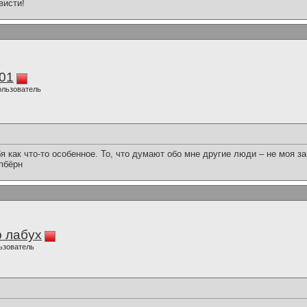
висти!
01
ользователь
я как что-то особенное. То, что думают обо мне другие люди – не моя за
пбёрн
 лабух
ьзователь