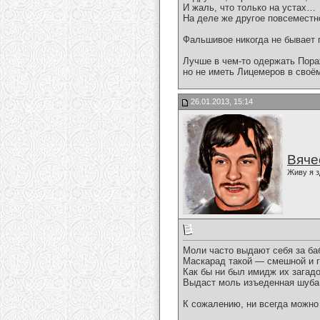
И жаль, что только на устах…
На деле же другое повсеместн
Фальшивое никогда не бывает
Лучше в чем-то одержать Пор
но не иметь Лицемеров в своё
26.01.2013, 15:14
Вяче
Живу я з
Моли часто выдают себя за ба
Маскарад такой — смешной и г
Как бы ни был имидж их загадо
Выдаст моль изъеденная шуб
К сожалению, ни всегда можно