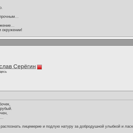
о.
 прочным…
ажение…
м окружении!
слав Серёгин
десь
бочек,
рубый.
чен,
а…
 распознать лицемерие и подлую натуру за добродушной улыбкой и лас