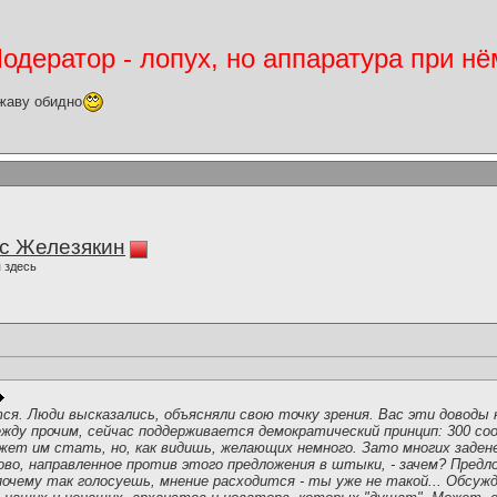
дератор - лопух, но аппаратура при нё
жаву обидно
с Железякин
 здесь
тся. Люди высказались, объясняли свою точку зрения. Вас эти доводы
ежду прочим, сейчас поддерживается демократический принцип: 300 соо
жет им стать, но, как видишь, желающих немного. Зато многих заден
во, направленное против этого предложения в штыки, - зачем? Предло
очему так голосуешь, мнение расходится - ты уже не такой... Обсужд