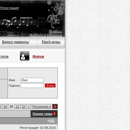
|
Регистрация
Помощь
Добавить в избранное
Видео приколы
Flash-игры
атели
Форум
Имя
Пароль
8
19
20
21
22
>
Последняя
»
Опции темы
#
191
Регистрация: 02.08.2010