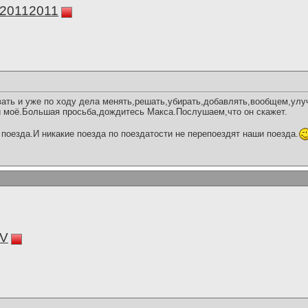
а20112011
вать и уже по ходу дела менять,решать,убирать,добавлять,вообщем,улу
 моё.Большая просьба,дождитесь Макса.Послушаем,что он скажет.
поезда.И никакие поезда по поездатости не перепоездят наши поезда.
V