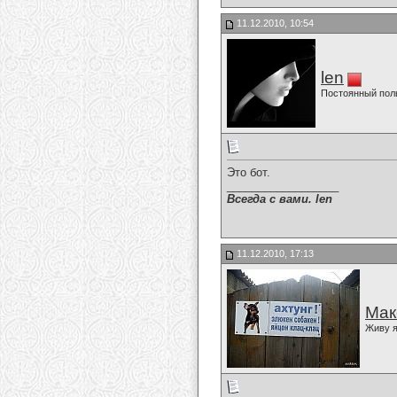
11.12.2010, 10:54
len
Постоянный пол
Это бот.
__________________
Всегда с вами. len
11.12.2010, 17:13
Мак
Живу я