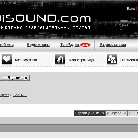
Вход
льбомы
Видеоклипы
Топ Радио
Радиостанции
Моя музыка
Моя страница
Пользов
портал
>
РАЗНОЕ
Страница 20 из 29
«
Первая
<
10
1