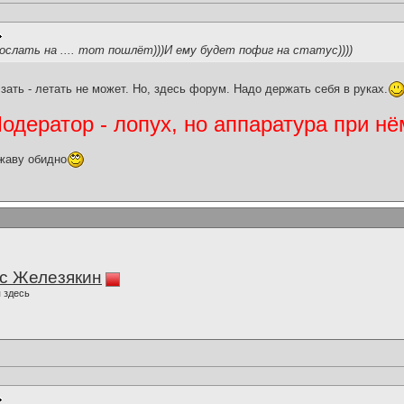
ослать на .... тот пошлёт)))И ему будет пофиг на статус))))
ать - летать не может. Но, здесь форум. Надо держать себя в руках.
дератор - лопух, но аппаратура при нё
жаву обидно
с Железякин
 здесь