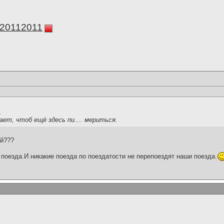
а20112011
.
ает, чтоб ещё здесь пи.... мериться.
й???
поезда.И никакие поезда по поездатости не перепоездят наши поезда.