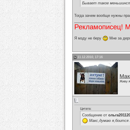
Бывает такое меньшинство
Тогда зачем вообще нужны пра
__________________
Рекламописец! Мо
Я мзду не беру
Мне за дер
11.12.2010, 17:16
Мак
Живу я
Цитата:
Сообщение от
ольга20112
Макс,думаю я,боится 