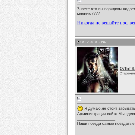
Знаете что вы порядком надоел
мнению????
__________________
Никогда не вешайте нос, ве
08.12.2010, 21:07
ольг
Старожил
Я думаю,не стоит забывать
Администрация сайта.Мы здесь
__________________
Наши поезда самые поездатые 