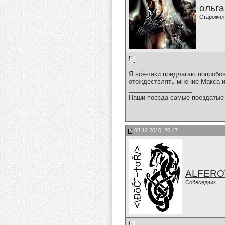
ольг
Старожил
Я всё-таки предлагаю попробо
отождествлять мнение Макса и
__________________
Наши поезда самые поездатые 
08.12.2010, 20:47
ALFERO
Собеседник