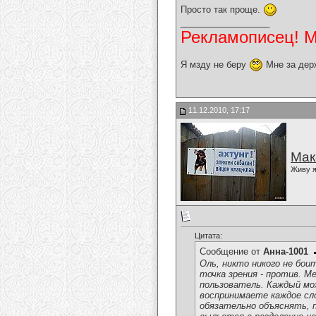
Просто так проще.
__________________
Рекламописец! Мо
Я мзду не беру
Мне за дер
11.12.2010, 17:17
Мак
Живу я
Цитата:
Сообщение от
Анна-1001
Оль, никто никого не бои
точка зрения - против. М
пользователь. Каждый мо
воспринимаете каждое сло
обязательно объяснять, п