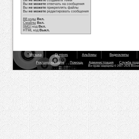
Вы
не можете
создавать темы
Вы
не можете
отвечать на сообщения
Вы
не можете
прикреплять файлы
Вы
не можете
редактировать сообщения
BB коды
Вкл.
Смайлы
Вкл.
[IMG]
код
Вкл.
HTML код
Выкл.
Музыка
Dj mixes
Альбомы
Видеоклипы
Реклама на сайте
Помощь
Администрация
Служба под
Все права защищены © 2007-2026 Bisou