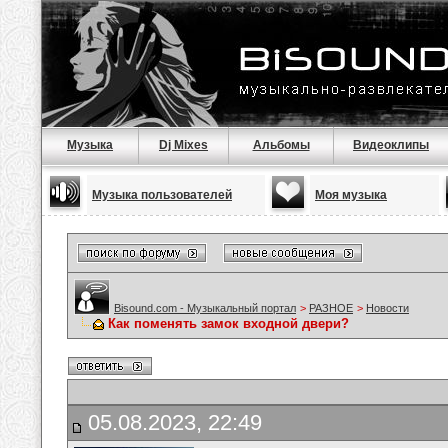
Музыка
Dj Mixes
Альбомы
Видеоклипы
Музыка пользователей
Моя музыка
Bisound.com - Музыкальный портал
>
РАЗНОЕ
>
Новости
Как поменять замок входной двери?
05.08.2023, 22:49