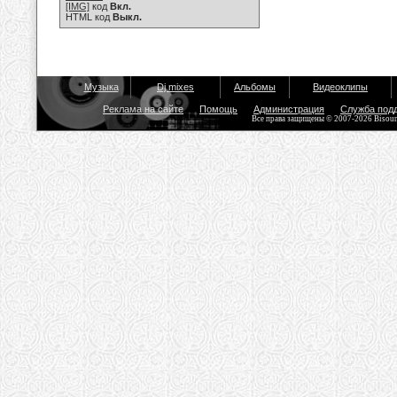
[IMG]
код
Вкл.
HTML код
Выкл.
Музыка
Dj mixes
Альбомы
Видеоклипы
Реклама на сайте
Помощь
Администрация
Служба под
Все права защищены © 2007-2026 Bisou