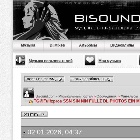
Музыка
Dj Mixes
Альбомы
Видеоклипы
Музыка пользователей
Моя музыка
Bisound.com - Музыкальный портал
>
Обсуждения
>
Фан-клубы
TG@Fullzpros SSN SIN NIN FULLZ DL PHOTOS EIN
02.01.2026, 04:37