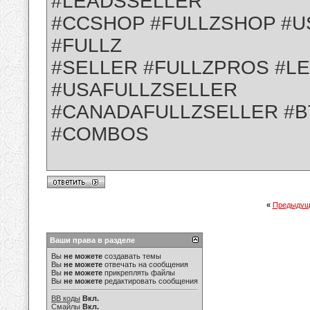
#LEADSSELLER
#CCSHOP #FULLZSHOP #U
#FULLZ
#SELLER #FULLZPROS #L
#USAFULLZSELLER
#CANADAFULLZSELLER #B
#COMBOS
«
Предыдущ
Ваши права в разделе
Вы
не можете
создавать темы
Вы
не можете
отвечать на сообщения
Вы
не можете
прикреплять файлы
Вы
не можете
редактировать сообщения
BB коды
Вкл.
Смайлы
Вкл.