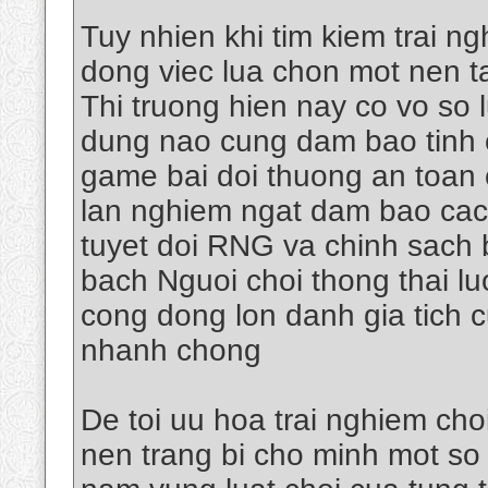
Tuy nhien khi tim kiem trai n
dong viec lua chon mot nen ta
Thi truong hien nay co vo so
dung nao cung dam bao tinh
game bai doi thuong an toan 
lan nghiem ngat dam bao cac 
tuyet doi RNG va chinh sach 
bach Nguoi choi thong thai l
cong dong lon danh gia tich 
nhanh chong
De toi uu hoa trai nghiem cho
nen trang bi cho minh mot so