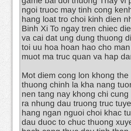
game bai doi thuong Thay vi p
ngoi truoc may tinh cong kenh
hang loat tro choi kinh die
Binh Xi To ngay tren chiec die
va cai dat ung dung thuong d
toi uu hoa hoan hao cho man 
muot ma truc quan va hap dan
Mot diem cong lon khong the
thuong chinh la kha nang tuo
nen tang nay khong chi cung 
ra nhung dau truong truc tuyen
hang ngan nguoi choi khac tu
dau duoc to chuc thuong xuy