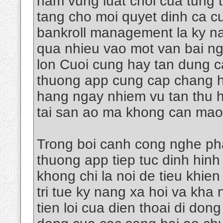
nam vung luat choi cua tung t
tang cho moi quyet dinh ca c
bankroll management la ky n
qua nhieu vao mot van bai ng
lon Cuoi cung hay tan dung c
thuong app cung cap chang 
hang ngay nhiem vu tan thu h
tai san ao ma khong can mao
Trong boi canh cong nghe ph
thuong app tiep tuc dinh hinh 
khong chi la noi de tieu khie
tri tue ky nang xa hoi va kha 
tien loi cua dien thoai di don