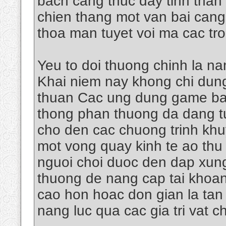
bach cang thuc day tinh tha
chien thang mot van bai cang 
thoa man tuyet voi ma cac tro 
Yeu to doi thuong chinh la na
Khai niem nay khong chi dun
thuan Cac ung dung game bai
thong phan thuong da dang tu 
cho den cac chuong trinh khu
mot vong quay kinh te ao thu 
nguoi choi duoc den dap xun
thuong de nang cap tai khoa
cao hon hoac don gian la ta
nang luc qua cac gia tri vat 