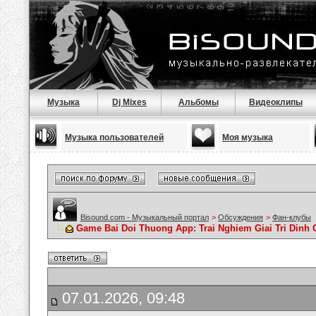
Музыка
Dj Mixes
Альбомы
Видеоклипы
Музыка пользователей
Моя музыка
Bisound.com - Музыкальный портал
>
Обсуждения
>
Фан-клубы
Game Bai Doi Thuong App: Trai Nghiem Giai Tri Dinh 
07.01.2026, 09:48