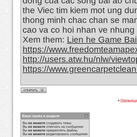
dong cua cac song bai ao ch
the Viec tim kiem mot ung du
thong minh chac chan se mang 
cao va co hoi nhan ve nhung 
Xem them:
Lien he Game Bai
https://www.freedomteamape
http://users.atw.hu/nlw/vie
https://www.greencarpetclea
«
Предыдущ
Ваши права в разделе
Вы
не можете
создавать темы
Вы
не можете
отвечать на сообщения
Вы
не можете
прикреплять файлы
Вы
не можете
редактировать сообщения