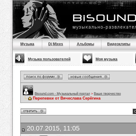
Музыка
Dj Mixes
Альбомы
Видеоклипы
Музыка пользователей
Моя музыка
Bisound.com - Музыкальный портал
>
Ваше творчество
Перепевки от Вячеслава Серёгина
С
20.07.2015, 11:05