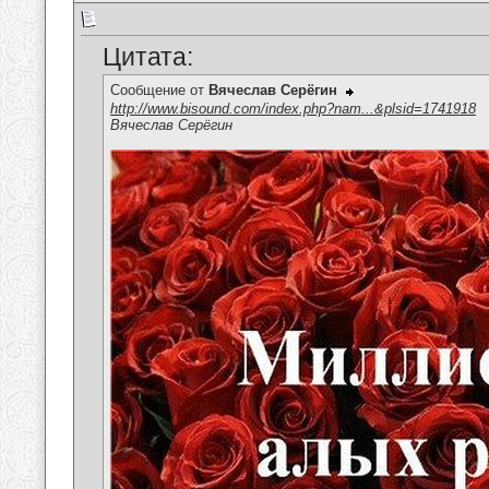
Цитата:
Сообщение от
Вячеслав Серёгин
http://www.bisound.com/index.php?nam...&plsid=1741918
Вячеслав Серёгин