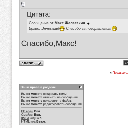
Цитата:
Сообщение от
Макс Железякин
Браво, Вячеслав!
Спасибо за поздравления!
Спасибо,Макс!
Ст
«
Предыдущ
Ваши права в разделе
Вы
не можете
создавать темы
Вы
не можете
отвечать на сообщения
Вы
не можете
прикреплять файлы
Вы
не можете
редактировать сообщения
BB коды
Вкл.
Смайлы
Вкл.
[IMG]
код
Вкл.
HTML код
Выкл.