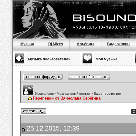
Музыка
Dj Mixes
Альбомы
Видеоклипы
Музыка пользователей
Моя музыка
Bisound.com - Музыкальный портал
>
Ваше творчество
Перепевки от Вячеслава Серёгина
Ст
25.12.2015, 12:39