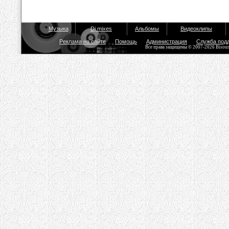
Музыка
Dj mixes
Альбомы
Видеоклипы
Реклама на сайте
Помощь
Администрация
Служба под
Все права защищены © 2007-2026 Bisou