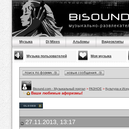
Музыка
Dj Mixes
Альбомы
Видеоклипы
Музыка пользователей
Моя музыка
Bisound.com - Музыкальный портал
>
РАЗНОЕ
>
Культура и Иск
Ваши любимые афоризмы!
27.11.2013, 13:17