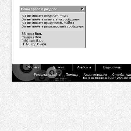
Ваши права в разделе
Вы
не можете
создавать темы
Вы
не можете
отвечать на сообщения
Вы
не можете
прикреплять файлы
Вы
не можете
редактировать сообщения
BB коды
Вкл.
Смайлы
Вкл.
[IMG]
код
Вкл.
HTML код
Выкл.
Музыка
Dj mixes
Альбомы
Видеоклипы
Реклама на сайте
Помощь
Администрация
Служба под
Все права защищены © 2007-2026 Bisou